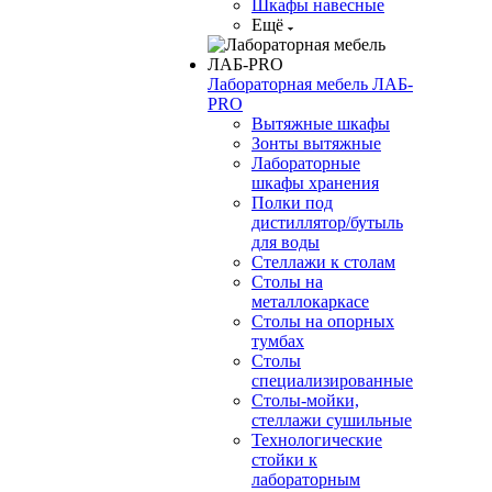
Шкафы навесные
Ещё
Лабораторная мебель ЛАБ-
PRO
Вытяжные шкафы
Зонты вытяжные
Лабораторные
шкафы хранения
Полки под
дистиллятор/бутыль
для воды
Стеллажи к столам
Столы на
металлокаркасе
Столы на опорных
тумбах
Столы
специализированные
Столы-мойки,
стеллажи сушильные
Технологические
стойки к
лабораторным