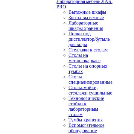
Лабораторная мебель ЛАБ-
PRO
Вытяжные шкафы
Зонты вытяжные
Лабораторные
шкафы хранения
Полки под
дистиллятор/бутыль
для воды
Стеллажи к столам
Столы на
металлокаркасе
Столы на опорных
тумбах
Столы
специализированные
Столы-мойки,
стеллажи сушильные
Технологические
стойки к
лабораторным
столам
Тумбы хранения
Вспомогательное
оборудование