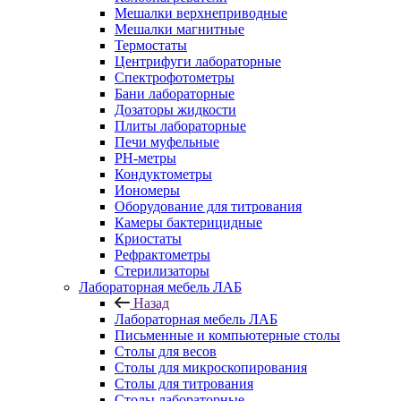
Мешалки верхнеприводные
Мешалки магнитные
Термостаты
Центрифуги лабораторные
Спектрофотометры
Бани лабораторные
Дозаторы жидкости
Плиты лабораторные
Печи муфельные
РН-метры
Кондуктометры
Иономеры
Оборудование для титрования
Камеры бактерицидные
Криостаты
Рефрактометры
Стерилизаторы
Лабораторная мебель ЛАБ
Назад
Лабораторная мебель ЛАБ
Письменные и компьютерные столы
Столы для весов
Столы для микроскопирования
Столы для титрования
Столы лабораторные