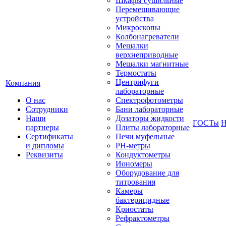
Шкафы сушильные
Перемешивающие
устройства
Микроскопы
Колбонагреватели
Мешалки
верхнеприводные
Мешалки магнитные
Термостаты
Центрифуги
Компания
лабораторные
О нас
Спектрофотометры
Сотрудники
Бани лабораторные
Наши
Дозаторы жидкости
ГОСТы
Н
партнеры
Плиты лабораторные
Сертификаты
Печи муфельные
и дипломы
РН-метры
Реквизиты
Кондуктометры
Иономеры
Оборудование для
титрования
Камеры
бактерицидные
Криостаты
Рефрактометры