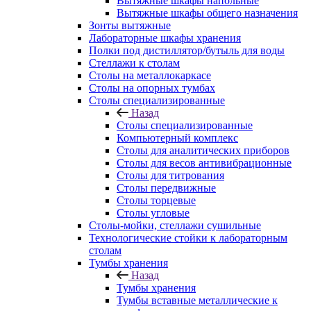
Вытяжные шкафы напольные
Вытяжные шкафы общего назначения
Зонты вытяжные
Лабораторные шкафы хранения
Полки под дистиллятор/бутыль для воды
Стеллажи к столам
Столы на металлокаркасе
Столы на опорных тумбах
Столы специализированные
Назад
Столы специализированные
Компьютерный комплекс
Столы для аналитических приборов
Столы для весов антивибрационные
Столы для титрования
Столы передвижные
Столы торцевые
Столы угловые
Столы-мойки, стеллажи сушильные
Технологические стойки к лабораторным
столам
Тумбы хранения
Назад
Тумбы хранения
Тумбы вставные металлические к