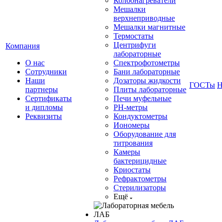
Колбонагреватели
Мешалки
верхнеприводные
Мешалки магнитные
Термостаты
Центрифуги
Компания
лабораторные
О нас
Спектрофотометры
Сотрудники
Бани лабораторные
Наши
Дозаторы жидкости
ГОСТы
Н
партнеры
Плиты лабораторные
Сертификаты
Печи муфельные
и дипломы
РН-метры
Реквизиты
Кондуктометры
Иономеры
Оборудование для
титрования
Камеры
бактерицидные
Криостаты
Рефрактометры
Стерилизаторы
Ещё