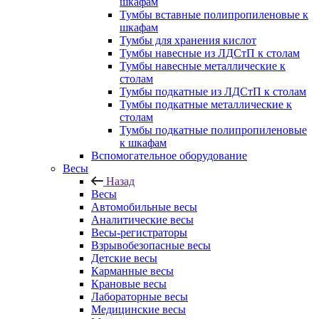
шкафам
Тумбы вставные полипропиленовые к
шкафам
Тумбы для хранения кислот
Тумбы навесные из ЛДСтП к столам
Тумбы навесные металлические к
столам
Тумбы подкатные из ЛДСтП к столам
Тумбы подкатные металлические к
столам
Тумбы подкатные полипропиленовые
к шкафам
Вспомогательное оборудование
Весы
Назад
Весы
Автомобильные весы
Аналитические весы
Весы-регистраторы
Взрывобезопасные весы
Детские весы
Карманные весы
Крановые весы
Лабораторные весы
Медицинские весы