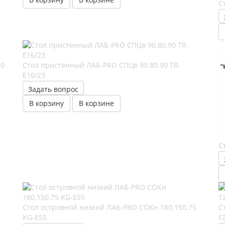
С
90
Стол пристенный ЛАБ-PRO CПЦв 90.80.90 TR-
E16/23
Задать вопрос
В корзину
В корзине
С
Стол островной низкий ЛАБ-PRO CОКн 180.150.75
С
KG-ESS
F