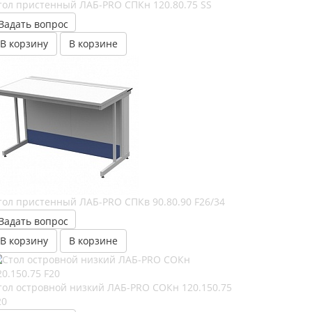
тол пристенный ЛАБ-PRO CПКн 120.80.75 SS
Задать вопрос
В корзину
В корзине
тол пристенный ЛАБ-PRO CПКв 90.80.90 F26/34
Задать вопрос
В корзину
В корзине
тол островной низкий ЛАБ-PRO CОКн 120.150.75
20