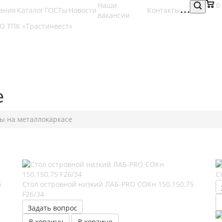
Наши
0
ания
Каталог
ГОСТы
Новости
Контакты
вакансии
е
ы на металлокаркасе
С
S
Стол островной низкий ЛАБ-PRO CОКн 150.150.75
F26/34
Задать вопрос
В корзину
В корзине