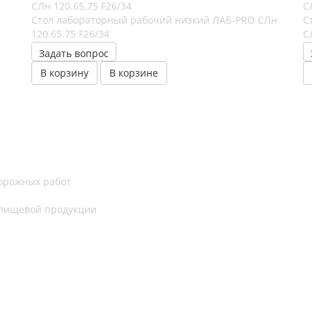
Стол лабораторный рабочий низкий ЛАБ-PRO CЛн
С
120.65.75 F26/34
С
Задать вопрос
В корзину
В корзине
дорожных работ
 пищевой продукции