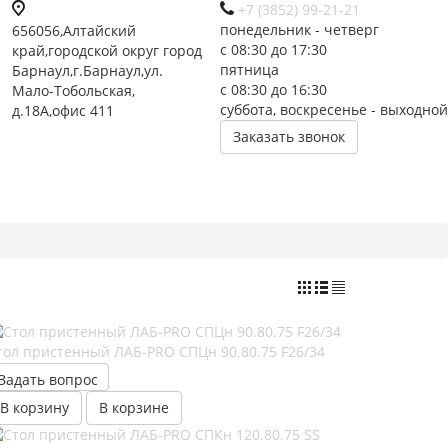
+7 (3852) 99-21-21
понедельник - четверг
656056,Алтайский
с 08:30 до 17:30
край,городской округ город
пятница
Барнаул,г.Барнаул,ул.
с 08:30 до 16:30
Мало-Тобольская,
суббота, воскресенье - выходной
д.18А,офис 411
Заказать звонок
тол пристенный ЛАБ-PRO CПЦн 90.80.75 F26/34
Задать вопрос
В корзину
В корзине