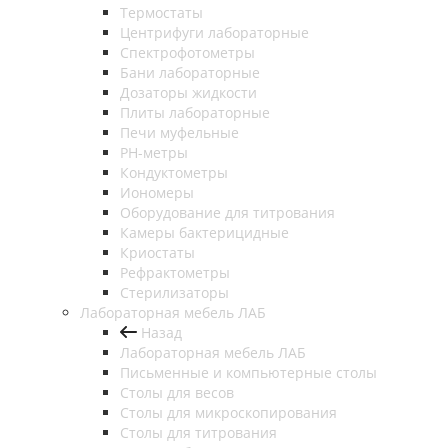
Термостаты
Центрифуги лабораторные
Спектрофотометры
Бани лабораторные
Дозаторы жидкости
Плиты лабораторные
Печи муфельные
РН-метры
Кондуктометры
Иономеры
Оборудование для титрования
Камеры бактерицидные
Криостаты
Рефрактометры
Стерилизаторы
Лабораторная мебель ЛАБ
Назад
Лабораторная мебель ЛАБ
Письменные и компьютерные столы
Столы для весов
Столы для микроскопирования
Столы для титрования