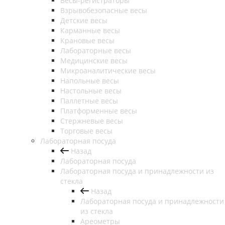
Весы-регистраторы
Взрывобезопасные весы
Детские весы
Карманные весы
Крановые весы
Лабораторные весы
Медицинские весы
Микроаналитические весы
Напольные весы
Настольные весы
Паллетные весы
Платформенные весы
Стержневые весы
Торговые весы
Лабораторная посуда
Назад
Лабораторная посуда
Лабораторная посуда и принадлежности из
стекла
Назад
Лабораторная посуда и принадлежности
из стекла
Ареометры