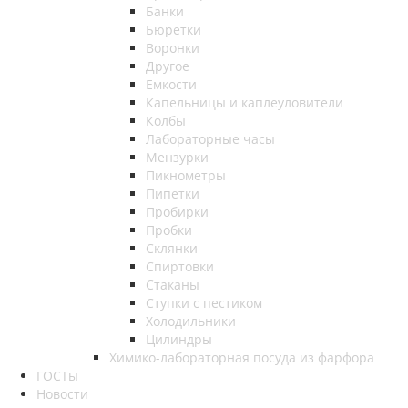
Банки
Бюретки
Воронки
Другое
Емкости
Капельницы и каплеуловители
Колбы
Лабораторные часы
Мензурки
Пикнометры
Пипетки
Пробирки
Пробки
Склянки
Спиртовки
Стаканы
Ступки с пестиком
Холодильники
Цилиндры
Химико-лабораторная посуда из фарфора
ГОСТы
Новости