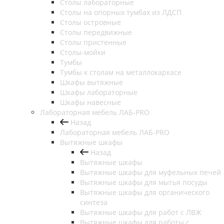
Столы лабораторные
Столы на опорных тумбах из ЛДСП
Столы островные
Столы передвижные
Столы пристенные
Столы-мойки
Тумбы
Тумбы к столам на металлокаркасе
Шкафы вытяжные
Шкафы лабораторные
Шкафы навесные
Лабораторная мебель ЛАБ-PRO
Назад
Лабораторная мебель ЛАБ-PRO
Вытяжные шкафы
Назад
Вытяжные шкафы
Вытяжные шкафы для муфельных печей
Вытяжные шкафы для мытья посуды
Вытяжные шкафы для органического
синтеза
Вытяжные шкафы для работ с ЛВЖ
Вытяжные шкафы для работы с