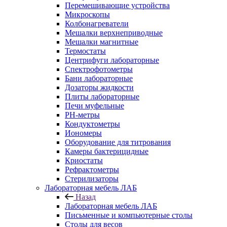
Перемешивающие устройства
Микроскопы
Колбонагреватели
Мешалки верхнеприводные
Мешалки магнитные
Термостаты
Центрифуги лабораторные
Спектрофотометры
Бани лабораторные
Дозаторы жидкости
Плиты лабораторные
Печи муфельные
РН-метры
Кондуктометры
Иономеры
Оборудование для титрования
Камеры бактерицидные
Криостаты
Рефрактометры
Стерилизаторы
Лабораторная мебель ЛАБ
Назад
Лабораторная мебель ЛАБ
Письменные и компьютерные столы
Столы для весов