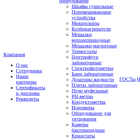
оборудование
Шкафы сушильные
Перемешивающие
устройства
Микроскопы
Колбонагреватели
Мешалки
верхнеприводные
Мешалки магнитные
Термостаты
Компания
Центрифуги
лабораторные
О нас
Спектрофотометры
Сотрудники
Бани лабораторные
Наши
ГОСТы
Н
Дозаторы жидкости
партнеры
Плиты лабораторные
Сертификаты
Печи муфельные
и дипломы
РН-метры
Реквизиты
Кондуктометры
Иономеры
Оборудование для
титрования
Камеры
бактерицидные
Криостаты