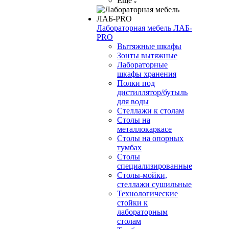
Ещё
Лабораторная мебель ЛАБ-
PRO
Вытяжные шкафы
Зонты вытяжные
Лабораторные
шкафы хранения
Полки под
дистиллятор/бутыль
для воды
Стеллажи к столам
Столы на
металлокаркасе
Столы на опорных
тумбах
Столы
специализированные
Столы-мойки,
стеллажи сушильные
Технологические
стойки к
лабораторным
столам