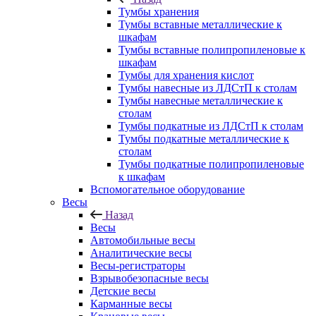
Тумбы хранения
Тумбы вставные металлические к
шкафам
Тумбы вставные полипропиленовые к
шкафам
Тумбы для хранения кислот
Тумбы навесные из ЛДСтП к столам
Тумбы навесные металлические к
столам
Тумбы подкатные из ЛДСтП к столам
Тумбы подкатные металлические к
столам
Тумбы подкатные полипропиленовые
к шкафам
Вспомогательное оборудование
Весы
Назад
Весы
Автомобильные весы
Аналитические весы
Весы-регистраторы
Взрывобезопасные весы
Детские весы
Карманные весы