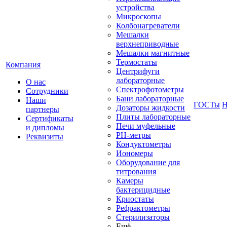
устройства
Микроскопы
Колбонагреватели
Мешалки
верхнеприводные
Мешалки магнитные
Термостаты
Компания
Центрифуги
лабораторные
О нас
Спектрофотометры
Сотрудники
Бани лабораторные
Наши
ГОСТы
Н
Дозаторы жидкости
партнеры
Плиты лабораторные
Сертификаты
Печи муфельные
и дипломы
РН-метры
Реквизиты
Кондуктометры
Иономеры
Оборудование для
титрования
Камеры
бактерицидные
Криостаты
Рефрактометры
Стерилизаторы
Ещё