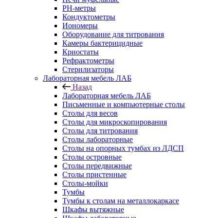
РН-метры
Кондуктометры
Иономеры
Оборудование для титрования
Камеры бактерицидные
Криостаты
Рефрактометры
Стерилизаторы
Лабораторная мебель ЛАБ
Назад
Лабораторная мебель ЛАБ
Письменные и компьютерные столы
Столы для весов
Столы для микроскопирования
Столы для титрования
Столы лабораторные
Столы на опорных тумбах из ЛДСП
Столы островные
Столы передвижные
Столы пристенные
Столы-мойки
Тумбы
Тумбы к столам на металлокаркасе
Шкафы вытяжные