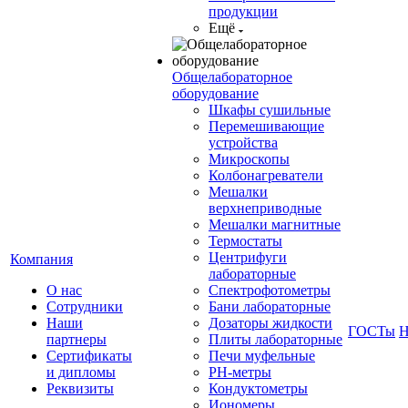
продукции
Ещё
Общелабораторное
оборудование
Шкафы сушильные
Перемешивающие
устройства
Микроскопы
Колбонагреватели
Мешалки
верхнеприводные
Мешалки магнитные
Термостаты
Центрифуги
Компания
лабораторные
О нас
Спектрофотометры
Сотрудники
Бани лабораторные
Наши
Дозаторы жидкости
ГОСТы
Н
партнеры
Плиты лабораторные
Сертификаты
Печи муфельные
и дипломы
РН-метры
Реквизиты
Кондуктометры
Иономеры