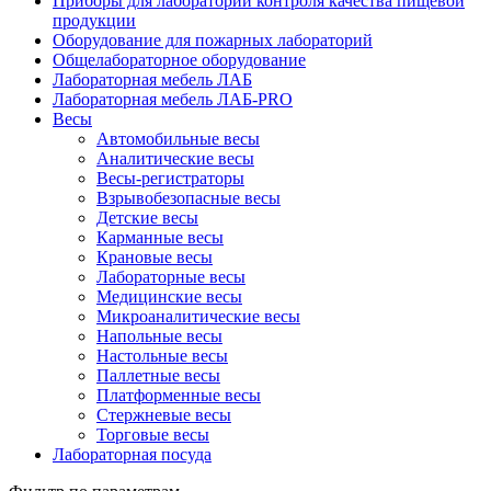
Приборы для лабораторий контроля качества пищевой
продукции
Оборудование для пожарных лабораторий
Общелабораторное оборудование
Лабораторная мебель ЛАБ
Лабораторная мебель ЛАБ-PRO
Весы
Автомобильные весы
Аналитические весы
Весы-регистраторы
Взрывобезопасные весы
Детские весы
Карманные весы
Крановые весы
Лабораторные весы
Медицинские весы
Микроаналитические весы
Напольные весы
Настольные весы
Паллетные весы
Платформенные весы
Стержневые весы
Торговые весы
Лабораторная посуда