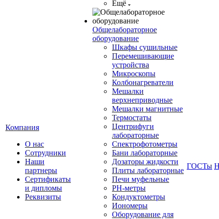
Ещё
Общелабораторное
оборудование
Шкафы сушильные
Перемешивающие
устройства
Микроскопы
Колбонагреватели
Мешалки
верхнеприводные
Мешалки магнитные
Термостаты
Центрифуги
Компания
лабораторные
О нас
Спектрофотометры
Сотрудники
Бани лабораторные
Наши
Дозаторы жидкости
ГОСТы
Н
партнеры
Плиты лабораторные
Сертификаты
Печи муфельные
и дипломы
РН-метры
Реквизиты
Кондуктометры
Иономеры
Оборудование для