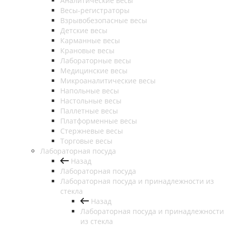
Аналитические весы
Весы-регистраторы
Взрывобезопасные весы
Детские весы
Карманные весы
Крановые весы
Лабораторные весы
Медицинские весы
Микроаналитические весы
Напольные весы
Настольные весы
Паллетные весы
Платформенные весы
Стержневые весы
Торговые весы
Лабораторная посуда
Назад
Лабораторная посуда
Лабораторная посуда и принадлежности из
стекла
Назад
Лабораторная посуда и принадлежности
из стекла