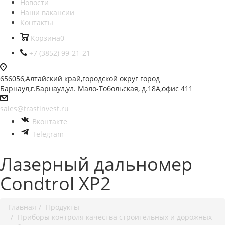
Новости
Наши вакансии
Контакты
Корзина
0
+7 (3852) 99-21-21
656056,Алтайский край,городской округ город
Барнаул,г.Барнаул,ул. Мало-Тобольская, д.18А,офис 411
sales@trastinvest.ru
Вконтакте
Telegram
Лазерный дальномер
Condtrol XP2
Главная
Продукты
Приборы контроля качества строительных и дорожных