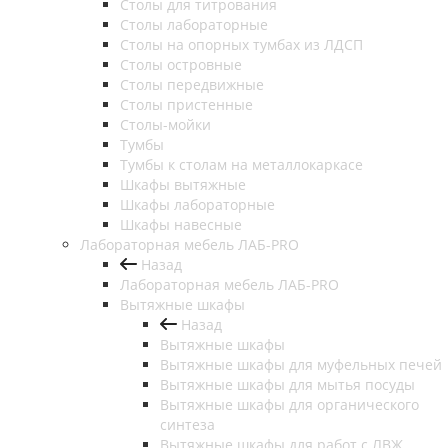
Столы для титрования
Столы лабораторные
Столы на опорных тумбах из ЛДСП
Столы островные
Столы передвижные
Столы пристенные
Столы-мойки
Тумбы
Тумбы к столам на металлокаркасе
Шкафы вытяжные
Шкафы лабораторные
Шкафы навесные
Лабораторная мебель ЛАБ-PRO
Назад
Лабораторная мебель ЛАБ-PRO
Вытяжные шкафы
Назад
Вытяжные шкафы
Вытяжные шкафы для муфельных печей
Вытяжные шкафы для мытья посуды
Вытяжные шкафы для органического
синтеза
Вытяжные шкафы для работ с ЛВЖ