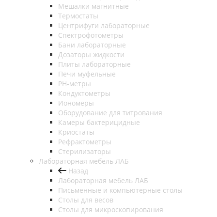
Мешалки магнитные
Термостаты
Центрифуги лабораторные
Спектрофотометры
Бани лабораторные
Дозаторы жидкости
Плиты лабораторные
Печи муфельные
РН-метры
Кондуктометры
Иономеры
Оборудование для титрования
Камеры бактерицидные
Криостаты
Рефрактометры
Стерилизаторы
Лабораторная мебель ЛАБ
Назад
Лабораторная мебель ЛАБ
Письменные и компьютерные столы
Столы для весов
Столы для микроскопирования