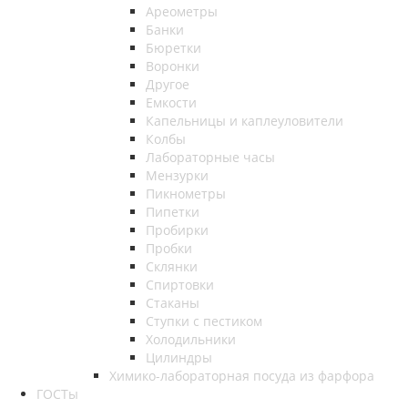
Ареометры
Банки
Бюретки
Воронки
Другое
Емкости
Капельницы и каплеуловители
Колбы
Лабораторные часы
Мензурки
Пикнометры
Пипетки
Пробирки
Пробки
Склянки
Спиртовки
Стаканы
Ступки с пестиком
Холодильники
Цилиндры
Химико-лабораторная посуда из фарфора
ГОСТы