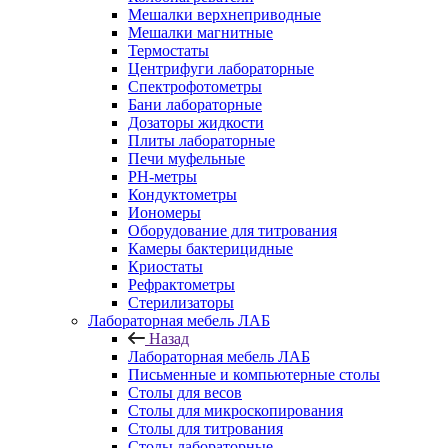
Мешалки верхнеприводные
Мешалки магнитные
Термостаты
Центрифуги лабораторные
Спектрофотометры
Бани лабораторные
Дозаторы жидкости
Плиты лабораторные
Печи муфельные
РН-метры
Кондуктометры
Иономеры
Оборудование для титрования
Камеры бактерицидные
Криостаты
Рефрактометры
Стерилизаторы
Лабораторная мебель ЛАБ
Назад
Лабораторная мебель ЛАБ
Письменные и компьютерные столы
Столы для весов
Столы для микроскопирования
Столы для титрования
Столы лабораторные