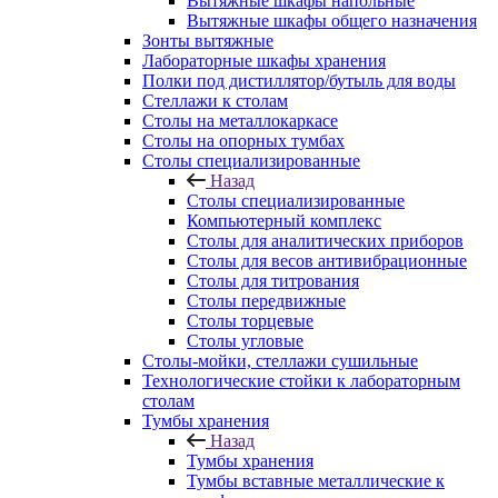
Вытяжные шкафы напольные
Вытяжные шкафы общего назначения
Зонты вытяжные
Лабораторные шкафы хранения
Полки под дистиллятор/бутыль для воды
Стеллажи к столам
Столы на металлокаркасе
Столы на опорных тумбах
Столы специализированные
Назад
Столы специализированные
Компьютерный комплекс
Столы для аналитических приборов
Столы для весов антивибрационные
Столы для титрования
Столы передвижные
Столы торцевые
Столы угловые
Столы-мойки, стеллажи сушильные
Технологические стойки к лабораторным
столам
Тумбы хранения
Назад
Тумбы хранения
Тумбы вставные металлические к