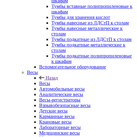
шкафам
Тумбы вставные полипропиленовые к
шкафам
Тумбы для хранения кислот
Тумбы навесные из ЛДСтП к столам
Тумбы навесные металлические к
столам
Тумбы подкатные из ЛДСтП к столам
Тумбы подкатные металлические к
столам
Тумбы подкатные полипропиленовые
к шкафам
Вспомогательное оборудование
Весы
Назад
Весы
Автомобильные весы
Аналитические весы
Весы-регистраторы
Взрывобезопасные весы
Детские весы
Карманные весы
Крановые весы
Лабораторные весы
Медицинские весы