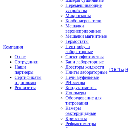
Шкафы сушильные
Перемешивающие
устройства
Микроскопы
Колбонагреватели
Мешалки
верхнеприводные
Мешалки магнитные
Термостаты
Центрифуги
Компания
лабораторные
О нас
Спектрофотометры
Сотрудники
Бани лабораторные
Наши
Дозаторы жидкости
ГОСТы
Н
партнеры
Плиты лабораторные
Сертификаты
Печи муфельные
и дипломы
РН-метры
Реквизиты
Кондуктометры
Иономеры
Оборудование для
титрования
Камеры
бактерицидные
Криостаты
Рефрактометры