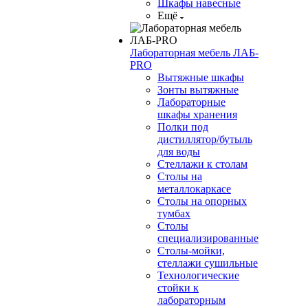
Шкафы навесные
Ещё
Лабораторная мебель ЛАБ-
PRO
Вытяжные шкафы
Зонты вытяжные
Лабораторные
шкафы хранения
Полки под
дистиллятор/бутыль
для воды
Стеллажи к столам
Столы на
металлокаркасе
Столы на опорных
тумбах
Столы
специализированные
Столы-мойки,
стеллажи сушильные
Технологические
стойки к
лабораторным