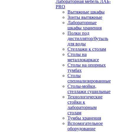
Лабораторная мебель ЛАБ-
PRO
Вытяжные шкафы
Зонты вытяжные
Лабораторные
шкафы хранения
Полки под
дистиллятор/бутыль
для воды
Стеллажи к столам
Столы на
металлокаркасе
Столы на опорных
тумбах
Столы
специализированные
Столы-мойки,
стеллажи сушильные
Технологические
стойки к
лабораторным
столам
Тумбы хранения
Вспомогательное
оборудование