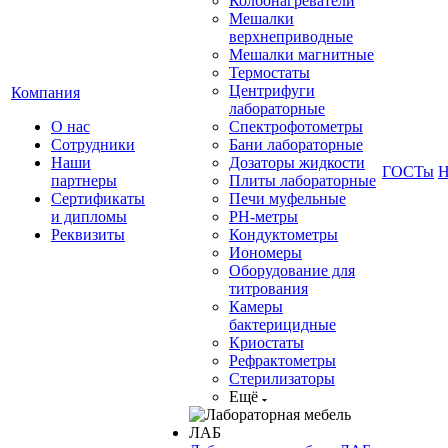
Колбонагреватели
Мешалки
верхнеприводные
Мешалки магнитные
Термостаты
Центрифуги
Компания
лабораторные
О нас
Спектрофотометры
Сотрудники
Бани лабораторные
Наши
Дозаторы жидкости
ГОСТы
Н
партнеры
Плиты лабораторные
Сертификаты
Печи муфельные
и дипломы
РН-метры
Реквизиты
Кондуктометры
Иономеры
Оборудование для
титрования
Камеры
бактерицидные
Криостаты
Рефрактометры
Стерилизаторы
Ещё