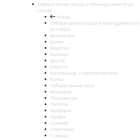
Лабораторная посуда и принадлежности из
стекла
Назад
Лабораторная посуда и принадлежности
из стекла
Ареометры
Банки
Бюретки
Воронки
Другое
Емкости
Капельницы и каплеуловители
Колбы
Лабораторные часы
Мензурки
Пикнометры
Пипетки
Пробирки
Пробки
Склянки
Спиртовки
Стаканы