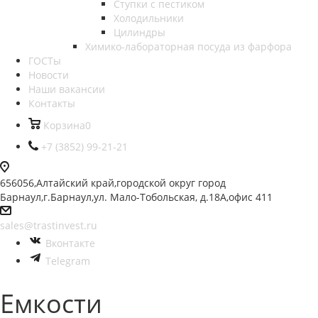
Ступки с пестиком
Холодильники
Цилиндры
Химико-лабораторная посуда из фарфора
ГОСТы
Новости
Наши вакансии
Контакты
Корзина
0
+7 (3852) 99-21-21
656056,Алтайский край,городской округ город
Барнаул,г.Барнаул,ул. Мало-Тобольская, д.18А,офис 411
sales@trastinvest.ru
Вконтакте
Telegram
Емкости