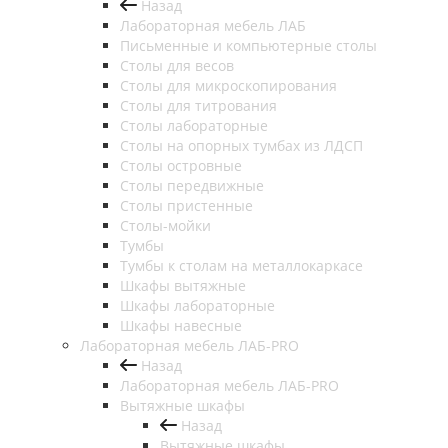
Назад
Лабораторная мебель ЛАБ
Письменные и компьютерные столы
Столы для весов
Столы для микроскопирования
Столы для титрования
Столы лабораторные
Столы на опорных тумбах из ЛДСП
Столы островные
Столы передвижные
Столы пристенные
Столы-мойки
Тумбы
Тумбы к столам на металлокаркасе
Шкафы вытяжные
Шкафы лабораторные
Шкафы навесные
Лабораторная мебель ЛАБ-PRO
Назад
Лабораторная мебель ЛАБ-PRO
Вытяжные шкафы
Назад
Вытяжные шкафы