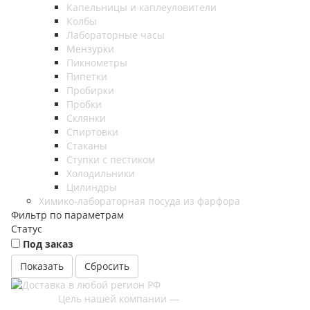
Капельницы и каплеуловители
Колбы
Лабораторные часы
Мензурки
Пикнометры
Пипетки
Пробирки
Пробки
Склянки
Спиртовки
Стаканы
Ступки с пестиком
Холодильники
Цилиндры
Химико-лабораторная посуда из фарфора
Фильтр по параметрам
Статус
Под заказ
Сбросить
Цель нашей компании —