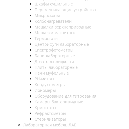
Шкафы сушильные
Перемешивающие устройства
Микроскопы
Колбонагреватели
Мешалки верхнеприводные
Мешалки магнитные
Термостаты
Центрифуги лабораторные
Спектрофотометры
Бани лабораторные
Дозаторы жидкости
Плиты лабораторные
Печи муфельные
РН-метры
Кондуктометры
Иономеры
Оборудование для титрования
Камеры бактерицидные
Криостаты
Рефрактометры
Стерилизаторы
Лабораторная мебель ЛАБ