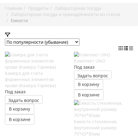
Главная
Продукты
Лабораторная посуда
Лабораторная посуда и принадлежности из стекла
Емкости
Комплект UNO
Под заказ
Камера для счета
Задать вопрос
форменных элементов
В корзину
крови (Камера Горяева)
Под заказ
В корзине
Задать вопрос
В корзину
В корзине
Емкость стеклянная,
внутренний размер
75*65*85мм