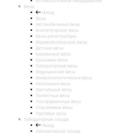
Вспомогательное оборудование
Весы
Назад
Весы
Автомобильные весы
Аналитические весы
Весы-регистраторы
Взрывобезопасные весы
Детские весы
Карманные весы
Крановые весы
Лабораторные весы
Медицинские весы
Микроаналитические весы
Напольные весы
Настольные весы
Паллетные весы
Платформенные весы
Стержневые весы
Торговые весы
Лабораторная посуда
Назад
Лабораторная посуда