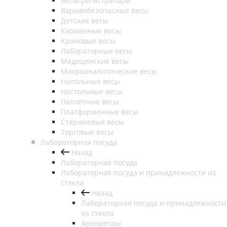
Весы-регистраторы
Взрывобезопасные весы
Детские весы
Карманные весы
Крановые весы
Лабораторные весы
Медицинские весы
Микроаналитические весы
Напольные весы
Настольные весы
Паллетные весы
Платформенные весы
Стержневые весы
Торговые весы
Лабораторная посуда
Назад
Лабораторная посуда
Лабораторная посуда и принадлежности из
стекла
Назад
Лабораторная посуда и принадлежности
из стекла
Ареометры