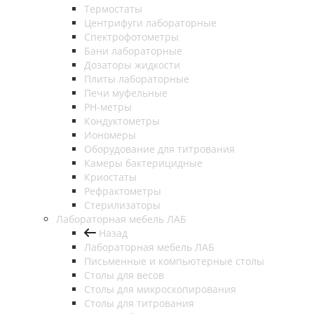
Термостаты
Центрифуги лабораторные
Спектрофотометры
Бани лабораторные
Дозаторы жидкости
Плиты лабораторные
Печи муфельные
РН-метры
Кондуктометры
Иономеры
Оборудование для титрования
Камеры бактерицидные
Криостаты
Рефрактометры
Стерилизаторы
Лабораторная мебель ЛАБ
Назад
Лабораторная мебель ЛАБ
Письменные и компьютерные столы
Столы для весов
Столы для микроскопирования
Столы для титрования