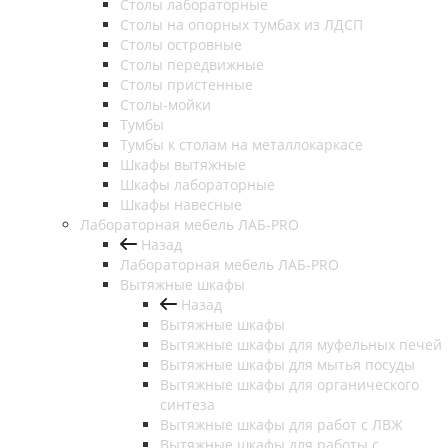
Столы лабораторные
Столы на опорных тумбах из ЛДСП
Столы островные
Столы передвижные
Столы пристенные
Столы-мойки
Тумбы
Тумбы к столам на металлокаркасе
Шкафы вытяжные
Шкафы лабораторные
Шкафы навесные
Лабораторная мебель ЛАБ-PRO
Назад
Лабораторная мебель ЛАБ-PRO
Вытяжные шкафы
Назад
Вытяжные шкафы
Вытяжные шкафы для муфельных печей
Вытяжные шкафы для мытья посуды
Вытяжные шкафы для органического
синтеза
Вытяжные шкафы для работ с ЛВЖ
Вытяжные шкафы для работы с