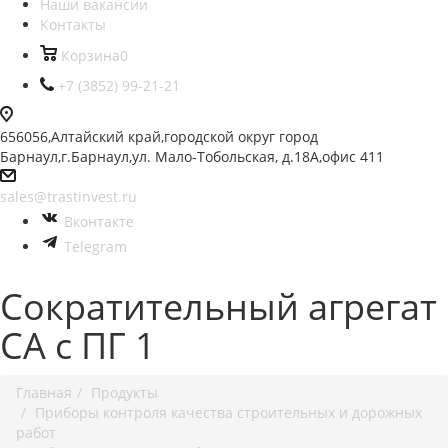
Наши вакансии
Контакты
Корзина
0
+7 (3852) 99-21-21
656056,Алтайский край,городской округ город
Барнаул,г.Барнаул,ул. Мало-Тобольская, д.18А,офис 411
sales@trastinvest.ru
Вконтакте
Telegram
Сократительный агрегат
СА с ПГ 1
Главная
Продукты
Приборы контроля качества строительных и дорожных
работ