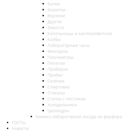
Банки
Бюретки
Воронки
Другое
Емкости
Капельницы и каплеуловители
Колбы
Лабораторные часы
Мензурки
Пикнометры
Пипетки
Пробирки
Пробки
Склянки
Спиртовки
Стаканы
Ступки с пестиком
Холодильники
Цилиндры
Химико-лабораторная посуда из фарфора
ГОСТы
Новости