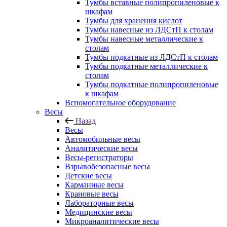
Тумбы вставные полипропиленовые к
шкафам
Тумбы для хранения кислот
Тумбы навесные из ЛДСтП к столам
Тумбы навесные металлические к
столам
Тумбы подкатные из ЛДСтП к столам
Тумбы подкатные металлические к
столам
Тумбы подкатные полипропиленовые
к шкафам
Вспомогательное оборудование
Весы
Назад
Весы
Автомобильные весы
Аналитические весы
Весы-регистраторы
Взрывобезопасные весы
Детские весы
Карманные весы
Крановые весы
Лабораторные весы
Медицинские весы
Микроаналитические весы