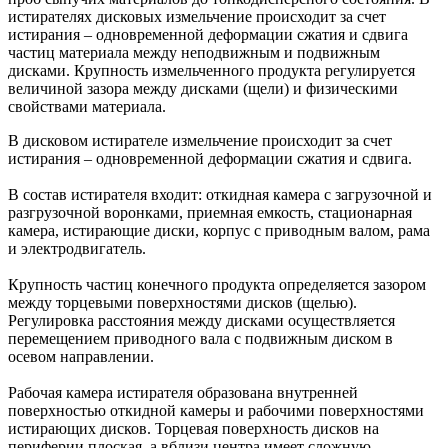
истирателях дисковых измельчение происходит за счет
истирания – одновременной деформации сжатия и сдвига
частиц материала между неподвижным и подвижным
дисками. Крупность измельченного продукта регулируется
величиной зазора между дисками (щели) и физическими
свойствами материала.
В дисковом истирателе измельчение происходит за счет
истирания – одновременной деформации сжатия и сдвига.
В состав истирателя входит: откидная камера с загрузочной и
разгрузочной воронками, приемная емкость, стационарная
камера, истирающие диски, корпус с приводным валом, рама
и электродвигатель.
Крупность частиц конечного продукта определяется зазором
между торцевыми поверхностями дисков (щелью).
Регулировка расстояния между дисками осуществляется
перемещением приводного вала с подвижным диском в
осевом направлении.
Рабочая камера истирателя образована внутренней
поверхностью откидной камеры и рабочими поверхностями
истирающих дисков. Торцевая поверхность дисков на
периферии плоская, а вблизи центра имеет сложную