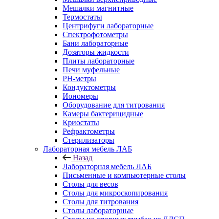
Мешалки магнитные
Термостаты
Центрифуги лабораторные
Спектрофотометры
Бани лабораторные
Дозаторы жидкости
Плиты лабораторные
Печи муфельные
РН-метры
Кондуктометры
Иономеры
Оборудование для титрования
Камеры бактерицидные
Криостаты
Рефрактометры
Стерилизаторы
Лабораторная мебель ЛАБ
Назад
Лабораторная мебель ЛАБ
Письменные и компьютерные столы
Столы для весов
Столы для микроскопирования
Столы для титрования
Столы лабораторные