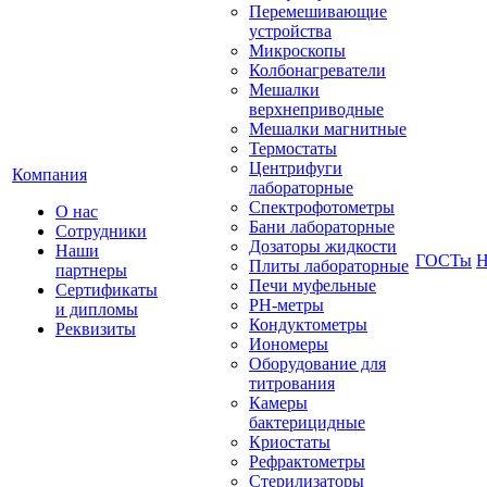
Перемешивающие
устройства
Микроскопы
Колбонагреватели
Мешалки
верхнеприводные
Мешалки магнитные
Термостаты
Центрифуги
Компания
лабораторные
Спектрофотометры
О нас
Бани лабораторные
Сотрудники
Дозаторы жидкости
Наши
ГОСТы
Н
Плиты лабораторные
партнеры
Печи муфельные
Сертификаты
РН-метры
и дипломы
Кондуктометры
Реквизиты
Иономеры
Оборудование для
титрования
Камеры
бактерицидные
Криостаты
Рефрактометры
Стерилизаторы