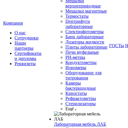
Мешалки
верхнеприводные
Мешалки магнитные
Термостаты
Центрифуги
Компания
лабораторные
Спектрофотометры
О нас
Бани лабораторные
Сотрудники
Дозаторы жидкости
Наши
ГОСТы
Н
Плиты лабораторные
партнеры
Печи муфельные
Сертификаты
РН-метры
и дипломы
Кондуктометры
Реквизиты
Иономеры
Оборудование для
титрования
Камеры
бактерицидные
Криостаты
Рефрактометры
Стерилизаторы
Ещё
Лабораторная мебель ЛАБ