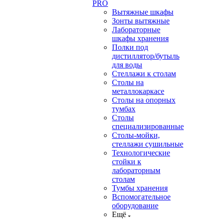
PRO
Вытяжные шкафы
Зонты вытяжные
Лабораторные
шкафы хранения
Полки под
дистиллятор/бутыль
для воды
Стеллажи к столам
Столы на
металлокаркасе
Столы на опорных
тумбах
Столы
специализированные
Столы-мойки,
стеллажи сушильные
Технологические
стойки к
лабораторным
столам
Тумбы хранения
Вспомогательное
оборудование
Ещё