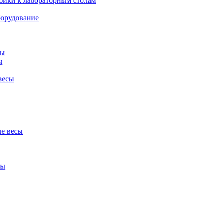
ойки к лабораторным столам
борудование
сы
ы
весы
е весы
сы