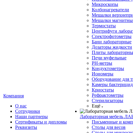
Микроскопы
Колбонагреватели
Мешалки верхнепр
Мешалки магнитны
Термостаты
Центрифуги лабора
Спектрофотометры
Бани лабораторные
Дозаторы жидкости
Плиты лабораторны
Печи муфельные
РН-метры
Кондуктометры
Иономеры
Оборудование для 
Камеры бактерици
Криостаты
Рефрактометры
Компания
Стерилизаторы
О нас
Ещё
Сотрудники
Наши партнеры
Лабораторная мебель ЛА
Сертификаты и дипломы
Письменные и комп
Реквизиты
Столы для весов
Столы для микроск