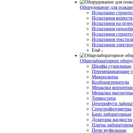
Оборудование для пожар
Испытание строите
Испытания веществ,
Испытания на огнес
Испытания пенообр
Испытания строите
Испытания текстил
Испытания электро
Ещё
Общелабораторное обору
Шкафы сушильные
Перемешивающие у
Микроскопы
Колбонагреватели
Мешалки верхнепр
Мешалки магнитны
Термостаты
Центрифуги лабора
Спектрофотометры
Бани лабораторные
Дозаторы жидкости
Плиты лабораторны
Печи муфельные