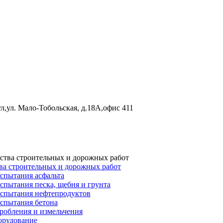
л,ул. Мало-Тобольская, д.18А,офис 411
ва строительных и дорожных работ
спытания асфальта
спытания песка, щебня и грунта
испытания нефтепродуктов
испытания бетона
робления и измельчения
орудование