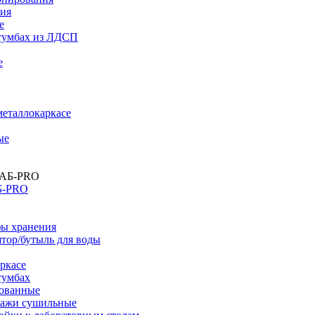
ния
е
тумбах из ЛДСП
е
металлокаркасе
ые
Б-PRO
ы хранения
тор/бутыль для воды
ркасе
тумбах
ованные
лажи сушильные