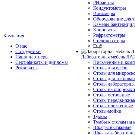
РН-метры
Кондуктометры
Иономеры
Оборудование для 
Камеры бактерици
Криостаты
Рефрактометры
Компания
Стерилизаторы
О нас
Ещё
Сотрудники
Наши партнеры
Лабораторная мебель ЛА
Сертификаты и дипломы
Письменные и комп
Реквизиты
Столы для весов
Столы для микроск
Столы для титрова
Столы лабораторны
Столы на опорных 
Столы островные
Столы передвижны
Столы пристенные
Столы-мойки
Тумбы
Тумбы к столам на 
Шкафы вытяжные
Шкафы лабораторн