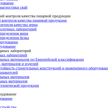
удование
иагностики свай
 контроля качества пищевой продукции
онтроля качества зерна
молочных лабораторий
определения жира
пределения белка
орудование
рудование
ных лабораторий
льных материалов по Европейской классификации
 материалов и изделий
тойкость строительных конструкций и инженерного оборудован
азователей
льных материалов
ьных материалов
технической продукции
дование
стройства