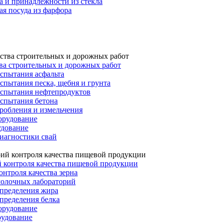
а и принадлежности из стекла
я посуда из фарфора
ва строительных и дорожных работ
спытания асфальта
спытания песка, щебня и грунта
испытания нефтепродуктов
испытания бетона
робления и измельчения
орудование
удование
иагностики свай
 контроля качества пищевой продукции
онтроля качества зерна
молочных лабораторий
определения жира
пределения белка
орудование
рудование