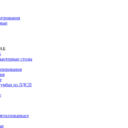
титрования
дные
Б
ьютерные столы
опирования
ния
е
тумбах из ЛДСП
е
металлокаркасе
ые