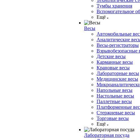
Технологические ст
Тумбы хранения
Вспомогательное о
Ещё
Весы
Автомобильные ве
Аналитические вес
Весы-регистраторы
Взрывобезопасные 
Детские весы
Карманные весы
Крановые весы
Лабораторные весы
Медицинские весы
Микроаналитически
Напольные весы
Настольные весы
Паллетные весы
Платформенные ве
Стержневые весы
Торговые весы
Ещё
Лабораторная посуда