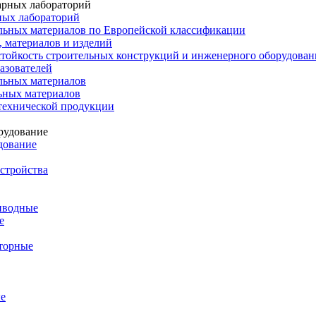
ных лабораторий
льных материалов по Европейской классификации
 материалов и изделий
тойкость строительных конструкций и инженерного оборудован
азователей
льных материалов
ьных материалов
технической продукции
дование
стройства
иводные
е
торные
е