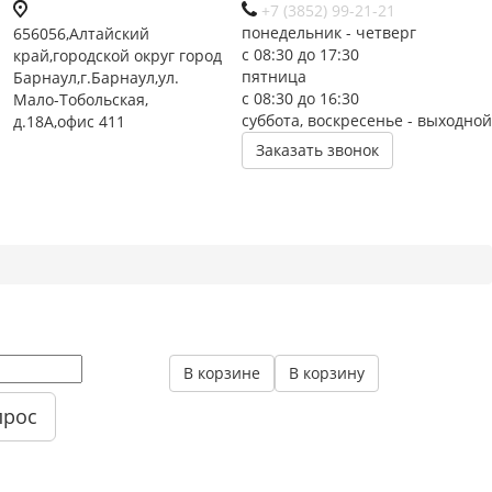
+7 (3852) 99-21-21
понедельник - четверг
656056,Алтайский
с 08:30 до 17:30
край,городской округ город
пятница
Барнаул,г.Барнаул,ул.
с 08:30 до 16:30
Мало-Тобольская,
суббота, воскресенье - выходной
д.18А,офис 411
Заказать звонок
В корзине
В корзину
прос