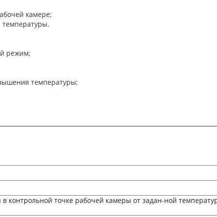
абочей камере;
 температуры.
й режим;
евышения температуры;
в контрольной точке рабочей камеры от задан-ной температуры