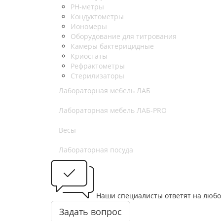
РН-метры
Кондуктометры
Иономеры
Оборудование для титрования
Камеры бактерицидные
Криостаты
Рефрактометры
Стерилизаторы
Лабораторная мебель ЛАБ
Лабораторная мебель ЛАБ-PRO
Весы
Лабораторная посуда
Наши специалисты ответят на любо
Задать вопрос