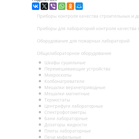
Приборы контроля качества строительных и 
Приборы для лабораторий контроля качества
Оборудование для пожарных лабораторий
Общелабораторное оборудование
Шкафы сушильные
Перемешивающие устройства
Микроскопы
Колбонагреватели
Мешалки верхнеприводные
Мешалки магнитные
Термостаты
Центрифуги лабораторные
Спектрофотометры
Бани лабораторные
Дозаторы жидкости
Плиты лабораторные
Печи муфельные