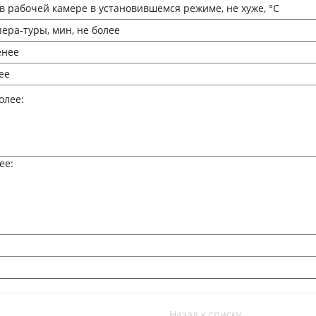
 рабочей камере в установившемся режиме, не хуже, °С
ера-туры, мин, не более
енее
ее
олее:
ее:
Назад к списку