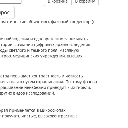
В корзине
В корзину
прос
роматические объективы, фазовый конденсор (с
ные наблюдения и одновременно записывать
атории, создания цифровых архивов, ведения
ды светлого и темного поля, масляную
нтров, медицинских учреждений, высших
Метод повышает контрастность и четкость
тичь только путем окрашивания. Поэтому фазово-
крашивание неизбежно приводит к их гибели.
других видов исследований.
орая применяется в микроскопах
ет получать чистые, высококонтрастные