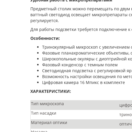
Предметный столик можно перемещать по двум н
ваттный светодиод освещает микропрепараты сни
регулируется.
Для работы подсветки требуется подключение к 
Особенности:
Тринокулярный микроскоп с увеличением от
Фазовые планахроматические объективы, 
Широкопольные окуляры с диоптрийной к
Фазовый конденсор с темным полем
Светодиодная подсветка с регулировкой яр
Возможность настройки освещения по мет
Цифровая камера 16 Мпикс в комплекте
ХАРАКТЕРИСТИКИ:
Тип микроскопа
цифро
Тип насадки
трино
Материал оптики
оптич
Насадка