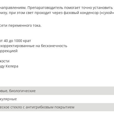
аправлениям. Препаратоводитель помогает точно установить 
зу, при этом свет проходит через фазовый конденсор («сухой»)
сети переменного тока.
 40 до 1000 крат
скорректированные на бесконечность
оррекцией
кости
оду Келера
вые, биологические
кулярные
еское стекло с антигрибковым покрытием