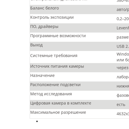
380–6
Баланс белого
авто/
Контроль экспозиции
0,2–2
ПО, драйверы
Leven
Программные возможности
разме
Выход
USB 2.
Window
Системные требования
или б
Источник питания камеры
через
Назначение
лабор
Расположение подсветки
нижн
Метод исследования
фазов
Цифровая камера в комплекте
есть
Максимальное разрешение
4632x