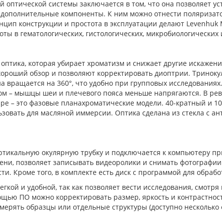
 оптической системы заключается в том, что она позволяет ус
дополнительные компоненты. К ним можно отнести поляризато
инцип конструкции и простота в эксплуатации делают Levenhu
ты в гематологических, гистологических, микробиологических 
оптика, которая убирает хроматизм и снижает другие искажени
хороший обзор и позволяют корректировать диоптрии. Триноку
на вращается на 360°, что удобно при групповых исследованиях
пом – мышцы шеи и плечевого пояса меньше напрягаются. В рев
ыре – это фазовые планахроматические модели. 40-кратный и
зовать для масляной иммерсии. Оптика сделана из стекла с ан
ртикальную окулярную трубку и подключается к компьютеру пр
ени, позволяет записывать видеоролики и снимать фотографии.
ти. Кроме того, в комплекте есть диск с программой для обраб
кой и удобной, так как позволяет вести исследования, смотря н
мощью ПО можно корректировать размер, яркость и контрастнос
мерять образцы или отдельные структуры (доступно несколько