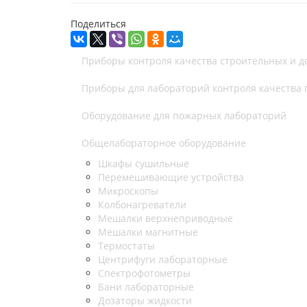
Поделиться
Приборы контроля качества строительных и 
Приборы для лабораторий контроля качества
Оборудование для пожарных лабораторий
Общелабораторное оборудование
Шкафы сушильные
Перемешивающие устройства
Микроскопы
Колбонагреватели
Мешалки верхнеприводные
Мешалки магнитные
Термостаты
Центрифуги лабораторные
Спектрофотометры
Бани лабораторные
Дозаторы жидкости