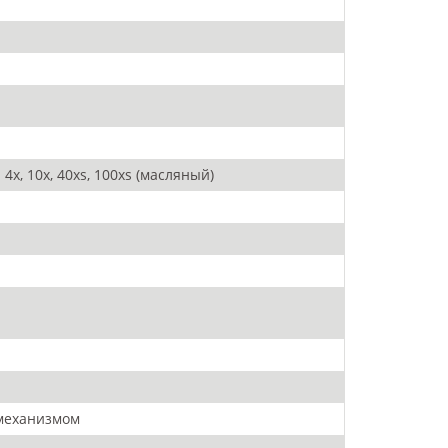
, 10x, 40xs, 100xs (масляный)
м механизмом