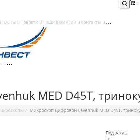
0
ГОСТы
Новости
Наши вакансии
Контакты
ты
venhuk MED D45T, трино
икроскопы
Микроскоп цифровой Levenhuk MED D45T, тринок
Под заказ