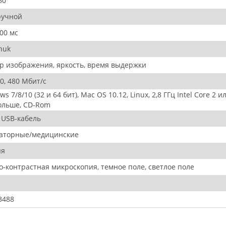
50
ручной
000 мс
huk
р изображения, яркость, время выдержки
0, 480 Мбит/с
s 7/8/10 (32 и 64 бит), Mac OS 10.12, Linux, 2,8 ГГц Intel Core 2
ольше, CD-Rom
 USB-кабель
аторные/медицинские
яя
о-контрастная микроскопия, темное поле, светлое поле
3488