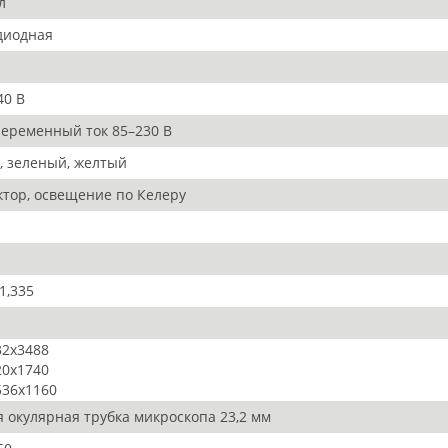
л
диодная
40 В
 переменный ток 85–230 В
, зеленый, желтый
ктор, освещение по Келеру
1,335
2x3488
0x1740
36x1160
я окулярная трубка микроскопа 23,2 мм