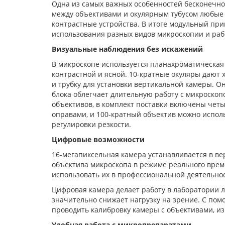
Одна из самых важных особенностей бесконечной
между объективами и окулярным тубусом любые 
контрастные устройства. В итоге модульный пр
использования разных видов микроскопии и рабо
Визуальные наблюдения без искажений
В микроскопе используется планахроматическая 
контрастной и ясной. 10-кратные окуляры дают 
и трубку для установки вертикальной камеры. О
блока облегчает длительную работу с микроско
объективов, в комплект поставки включены чет
оправами, и 100-кратный объектив можно исполь
регулировки резкости.
Цифровые возможности
16-мегапиксельная камера устанавливается в ве
объектива микроскопа в режиме реального врем
использовать их в профессиональной деятельнос
Цифровая камера делает работу в лаборатории лег
значительно снижает нагрузку на зрение. С по
проводить калибровку камеры с объективами, из
Удобная работа с микропрепаратами