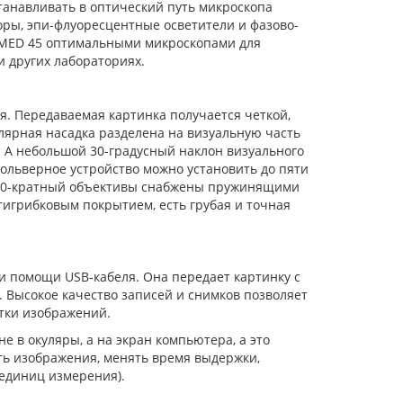
танавливать в оптический путь микроскопа
ры, эпи-флуоресцентные осветители и фазово-
k MED 45 оптимальными микроскопами для
и других лабораториях.
я. Передаваемая картинка получается четкой,
лярная насадка разделена на визуальную часть
. А небольшой 30-градусный наклон визуального
ольверное устройство можно установить до пяти
 100-кратный объективы снабжены пружинящими
тигрибковым покрытием, есть грубая и точная
и помощи USB-кабеля. Она передает картинку с
 Высокое качество записей и снимков позволяет
отки изображений.
е в окуляры, а на экран компьютера, а это
ть изображения, менять время выдержки,
 единиц измерения).