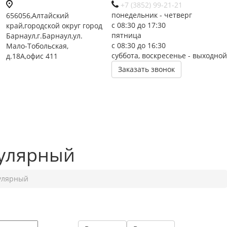
+7 (3852) 99-21-21
понедельник - четверг
656056,Алтайский
с 08:30 до 17:30
край,городской округ город
пятница
Барнаул,г.Барнаул,ул.
с 08:30 до 16:30
Мало-Тобольская,
суббота, воскресенье - выходной
д.18А,офис 411
Заказать звонок
кулярный
улярный