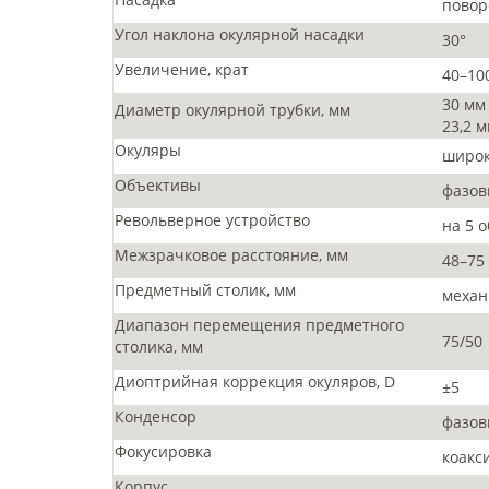
повор
Угол наклона окулярной насадки
30°
Увеличение, крат
40–10
30 мм
Диаметр окулярной трубки, мм
23,2 
Окуляры
широк
Объективы
фазов
Револьверное устройство
на 5 
Межзрачковое расстояние, мм
48–75
Предметный столик, мм
механ
Диапазон перемещения предметного
75/50
столика, мм
Диоптрийная коррекция окуляров, D
±5
Конденсор
фазов
Фокусировка
коакс
Корпус