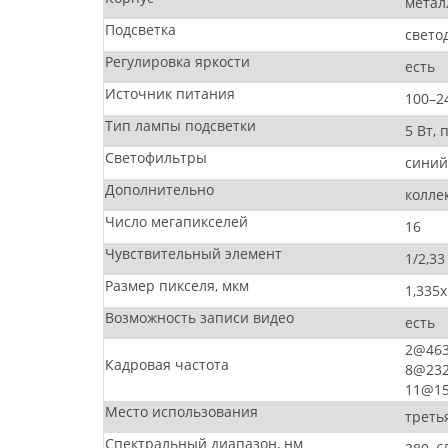
метал
Подсветка
свето
Регулировка яркости
есть
Источник питания
100–2
Тип лампы подсветки
5 Вт,
Светофильтры
синий
Дополнительно
колле
Число мегапикселей
16
Чувствительный элемент
1/2,33
Размер пикселя, мкм
1,335x
Возможность записи видео
есть
2@463
Кадровая частота
8@232
11@15
Место использования
треть
Спектральный диапазон, нм