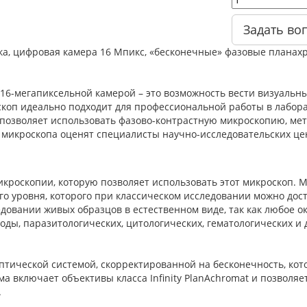
Задать во
ка, цифровая камера 16 Мпикс, «бесконечные» фазовые планах
16-мегапиксельной камерой – это возможность вести визуаль
скоп идеально подходит для профессиональной работы в лабор
позволяет использовать фазово-контрастную микроскопию, мето
микроскопа оценят специалисты научно-исследовательских це
кроскопии, которую позволяет использовать этот микроскоп. 
о уровня, которого при классическом исследовании можно дос
довании живых образцов в естественном виде, так как любое о
ды, паразитологических, цитологических, гематологических и 
тической системой, скорректированной на бесконечность, кот
ма включает объективы класса Infinity PlanAchromat и позволя
.