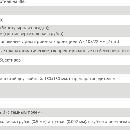
отная на 360°
00
 (бинокулярная насадка);
мм (третья вертикальная трубка)
опольные с диоптрийной коррекцией WF 10х/22 мм (2 шт.)
ые планахроматические, скорректированные на бесконечность: 4x
объективов
ический двуслойный, 180х150 мм, с препаратоводителем
ый (с темным полем)
иальная, грубая (0,5 мм) и точная (0,002 мм), с зубчато-реечны