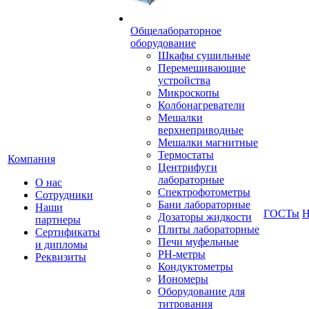
Общелабораторное
оборудование
Шкафы сушильные
Перемешивающие
устройства
Микроскопы
Колбонагреватели
Мешалки
верхнеприводные
Мешалки магнитные
Термостаты
Компания
Центрифуги
лабораторные
О нас
Спектрофотометры
Сотрудники
Бани лабораторные
Наши
ГОСТы
Н
Дозаторы жидкости
партнеры
Плиты лабораторные
Сертификаты
Печи муфельные
и дипломы
РН-метры
Реквизиты
Кондуктометры
Иономеры
Оборудование для
титрования