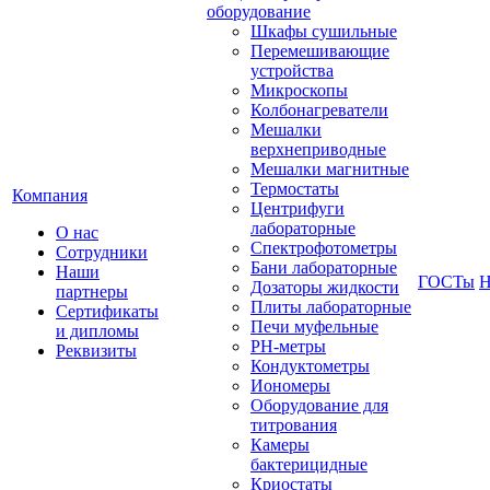
оборудование
Шкафы сушильные
Перемешивающие
устройства
Микроскопы
Колбонагреватели
Мешалки
верхнеприводные
Мешалки магнитные
Термостаты
Компания
Центрифуги
лабораторные
О нас
Спектрофотометры
Сотрудники
Бани лабораторные
Наши
ГОСТы
Н
Дозаторы жидкости
партнеры
Плиты лабораторные
Сертификаты
Печи муфельные
и дипломы
РН-метры
Реквизиты
Кондуктометры
Иономеры
Оборудование для
титрования
Камеры
бактерицидные
Криостаты