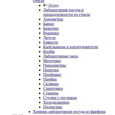
стекла
Назад
Лабораторная посуда и
принадлежности из стекла
Ареометры
Банки
Бюретки
Воронки
Другое
Емкости
Капельницы и каплеуловители
Колбы
Лабораторные часы
Мензурки
Пикнометры
Пипетки
Пробирки
Пробки
Склянки
Спиртовки
Стаканы
Ступки с пестиком
Холодильники
Цилиндры
Химико-лабораторная посуда из фарфора