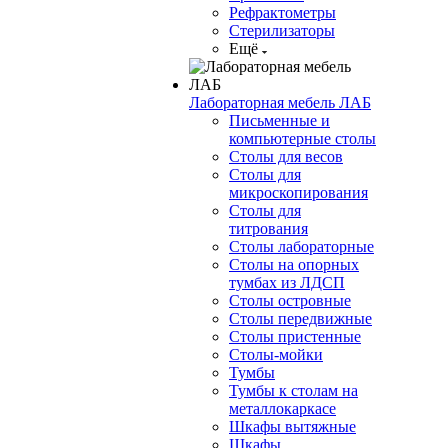
Рефрактометры
Стерилизаторы
Ещё
Лабораторная мебель ЛАБ
Письменные и
компьютерные столы
Столы для весов
Столы для
микроскопирования
Столы для
титрования
Столы лабораторные
Столы на опорных
тумбах из ЛДСП
Столы островные
Столы передвижные
Столы пристенные
Столы-мойки
Тумбы
Тумбы к столам на
металлокаркасе
Шкафы вытяжные
Шкафы