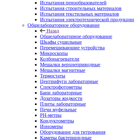
Испытания пенообразователей
Испытания строительных материалов
Испытания текстильных материалов
Испытания электротехнической продукции
Общелабораторное оборудование
Назад
Общелабораторное оборудование
Шкафы сушильные
Перемешивающие устройства
Микроскопы
Колбонагреватели
Мешалки верхнеприводные
Мешалки магнитные
Термостаты
Центрифуги лабораторные
Спектрофотометры
Бани лабораторные
Дозаторы жидкости
Плиты лабораторные
Печи муфельные
РН-метры
Кондуктометры
Иономеры
Оборудование для титрования
Камеры бактерицидные