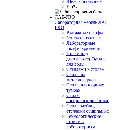
Шкафы навесные
Ещё
Лабораторная мебель ЛАБ-
PRO
Вытяжные шкафы
Зонты вытяжные
Лабораторные
шкафы хранения
Полки под
дистиллятор/бутыль
для воды
Стеллажи к столам
Столы на
металлокаркасе
Столы на опорных
тумбах
Столы
специализированные
Столы-мойки,
стеллажи сушильные
Технологические
стойки к
лабораторным