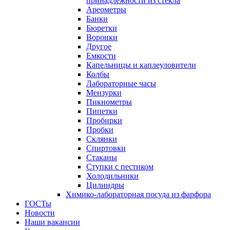
принадлежности из стекла
Ареометры
Банки
Бюретки
Воронки
Другое
Емкости
Капельницы и каплеуловители
Колбы
Лабораторные часы
Мензурки
Пикнометры
Пипетки
Пробирки
Пробки
Склянки
Спиртовки
Стаканы
Ступки с пестиком
Холодильники
Цилиндры
Химико-лабораторная посуда из фарфора
ГОСТы
Новости
Наши вакансии