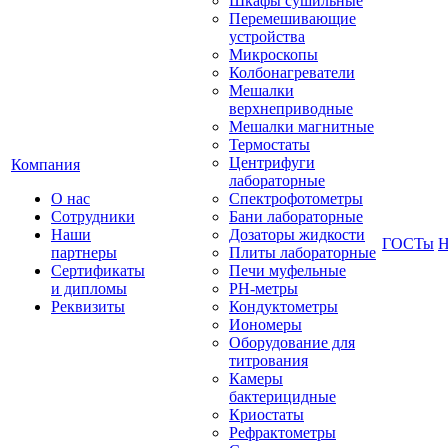
Шкафы сушильные
Перемешивающие
устройства
Микроскопы
Колбонагреватели
Мешалки
верхнеприводные
Мешалки магнитные
Термостаты
Центрифуги
Компания
лабораторные
О нас
Спектрофотометры
Сотрудники
Бани лабораторные
Наши
Дозаторы жидкости
ГОСТы
Н
партнеры
Плиты лабораторные
Сертификаты
Печи муфельные
и дипломы
РН-метры
Реквизиты
Кондуктометры
Иономеры
Оборудование для
титрования
Камеры
бактерицидные
Криостаты
Рефрактометры