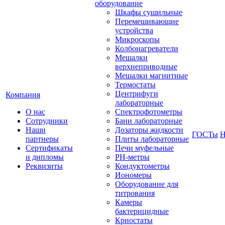
оборудование
Шкафы сушильные
Перемешивающие
устройства
Микроскопы
Колбонагреватели
Мешалки
верхнеприводные
Мешалки магнитные
Термостаты
Центрифуги
Компания
лабораторные
О нас
Спектрофотометры
Сотрудники
Бани лабораторные
Наши
Дозаторы жидкости
ГОСТы
Н
партнеры
Плиты лабораторные
Сертификаты
Печи муфельные
и дипломы
РН-метры
Реквизиты
Кондуктометры
Иономеры
Оборудование для
титрования
Камеры
бактерицидные
Криостаты