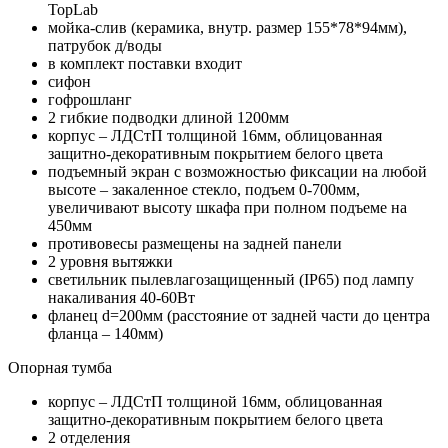
TopLab
мойка-слив (керамика, внутр. размер 155*78*94мм),
патрубок д/воды
в комплект поставки входит
сифон
гофрошланг
2 гибкие подводки длиной 1200мм
корпус – ЛДСтП толщиной 16мм, облицованная
защитно-декоративным покрытием белого цвета
подъемный экран с возможностью фиксации на любой
высоте – закаленное стекло, подъем 0-700мм,
увеличивают высоту шкафа при полном подъеме на
450мм
противовесы размещены на задней панели
2 уровня вытяжки
светильник пылевлагозащищенный (IP65) под лампу
накаливания 40-60Вт
фланец d=200мм (расстояние от задней части до центра
фланца – 140мм)
Опорная тумба
корпус – ЛДСтП толщиной 16мм, облицованная
защитно-декоративным покрытием белого цвета
2 отделения