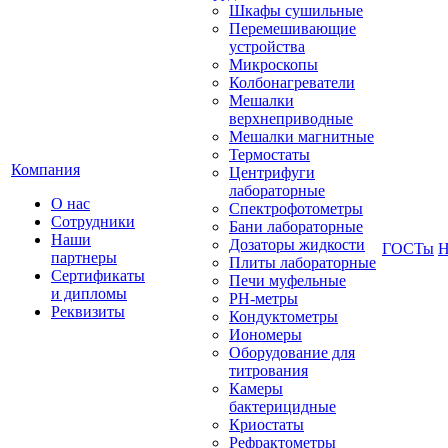
Шкафы сушильные
Перемешивающие
устройства
Микроскопы
Колбонагреватели
Мешалки
верхнеприводные
Мешалки магнитные
Термостаты
Компания
Центрифуги
лабораторные
О нас
Спектрофотометры
Сотрудники
Бани лабораторные
Наши
Дозаторы жидкости
ГОСТы
Н
партнеры
Плиты лабораторные
Сертификаты
Печи муфельные
и дипломы
РН-метры
Реквизиты
Кондуктометры
Иономеры
Оборудование для
титрования
Камеры
бактерицидные
Криостаты
Рефрактометры