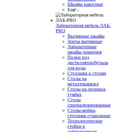
Шкафы навесные
Ещё
Лабораторная мебель ЛАБ-
PRO
Вытяжные шкафы
Зонты вытяжные
Лабораторные
шкафы хранения
Полки под
дистиллятор/бутыль
для воды
Стеллажи к столам
Столы на
металлокаркасе
Столы на опорных
тумбах
Столы
специализированные
Столы-мойки,
стеллажи сушильные
Технологические
стойки к
лабораторным