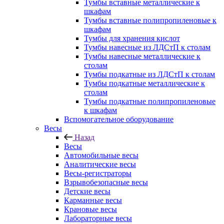
Тумбы вставные металлические к
шкафам
Тумбы вставные полипропиленовые к
шкафам
Тумбы для хранения кислот
Тумбы навесные из ЛДСтП к столам
Тумбы навесные металлические к
столам
Тумбы подкатные из ЛДСтП к столам
Тумбы подкатные металлические к
столам
Тумбы подкатные полипропиленовые
к шкафам
Вспомогательное оборудование
Весы
Назад
Весы
Автомобильные весы
Аналитические весы
Весы-регистраторы
Взрывобезопасные весы
Детские весы
Карманные весы
Крановые весы
Лабораторные весы