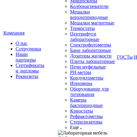
Микроскопы
Колбонагреватели
Мешалки
верхнеприводные
Мешалки магнитные
Термостаты
Компания
Центрифуги
лабораторные
О нас
Спектрофотометры
Сотрудники
Бани лабораторные
Наши
Дозаторы жидкости
ГОСТы
Н
партнеры
Плиты лабораторные
Сертификаты
Печи муфельные
и дипломы
РН-метры
Реквизиты
Кондуктометры
Иономеры
Оборудование для
титрования
Камеры
бактерицидные
Криостаты
Рефрактометры
Стерилизаторы
Ещё