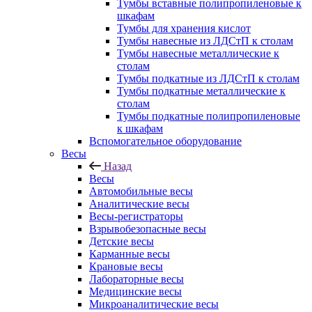
Тумбы вставные полипропиленовые к
шкафам
Тумбы для хранения кислот
Тумбы навесные из ЛДСтП к столам
Тумбы навесные металлические к
столам
Тумбы подкатные из ЛДСтП к столам
Тумбы подкатные металлические к
столам
Тумбы подкатные полипропиленовые
к шкафам
Вспомогательное оборудование
Весы
Назад
Весы
Автомобильные весы
Аналитические весы
Весы-регистраторы
Взрывобезопасные весы
Детские весы
Карманные весы
Крановые весы
Лабораторные весы
Медицинские весы
Микроаналитические весы