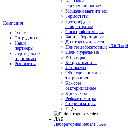
Мешалки
верхнеприводные
Мешалки магнитные
Термостаты
Центрифуги
Компания
лабораторные
Спектрофотометры
О нас
Бани лабораторные
Сотрудники
Дозаторы жидкости
Наши
ГОСТы
Н
Плиты лабораторные
партнеры
Печи муфельные
Сертификаты
РН-метры
и дипломы
Кондуктометры
Реквизиты
Иономеры
Оборудование для
титрования
Камеры
бактерицидные
Криостаты
Рефрактометры
Стерилизаторы
Ещё
Лабораторная мебель ЛАБ