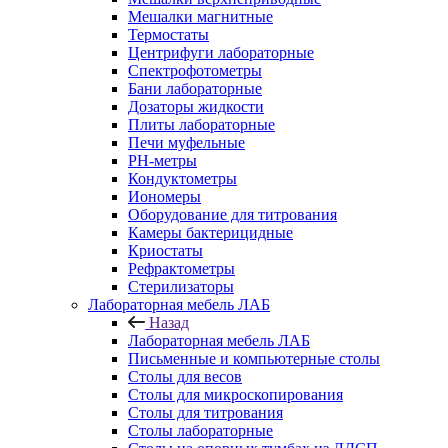
Мешалки магнитные
Термостаты
Центрифуги лабораторные
Спектрофотометры
Бани лабораторные
Дозаторы жидкости
Плиты лабораторные
Печи муфельные
РН-метры
Кондуктометры
Иономеры
Оборудование для титрования
Камеры бактерицидные
Криостаты
Рефрактометры
Стерилизаторы
Лабораторная мебель ЛАБ
Назад
Лабораторная мебель ЛАБ
Письменные и компьютерные столы
Столы для весов
Столы для микроскопирования
Столы для титрования
Столы лабораторные