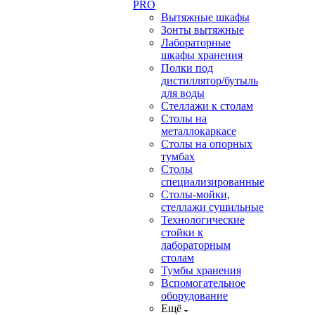
PRO
Вытяжные шкафы
Зонты вытяжные
Лабораторные
шкафы хранения
Полки под
дистиллятор/бутыль
для воды
Стеллажи к столам
Столы на
металлокаркасе
Столы на опорных
тумбах
Столы
специализированные
Столы-мойки,
стеллажи сушильные
Технологические
стойки к
лабораторным
столам
Тумбы хранения
Вспомогательное
оборудование
Ещё