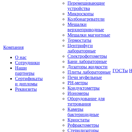
Перемешивающие
устройства
Микроскопы
Колбонагреватели
Мешалки
верхнеприводные
Мешалки магнитные
Термостаты
Центрифуги
Компания
лабораторные
Спектрофотометры
О нас
Бани лабораторные
Сотрудники
Дозаторы жидкости
Наши
ГОСТы
Н
Плиты лабораторные
партнеры
Печи муфельные
Сертификаты
РН-метры
и дипломы
Кондуктометры
Реквизиты
Иономеры
Оборудование для
титрования
Камеры
бактерицидные
Криостаты
Рефрактометры
Стерилизаторы