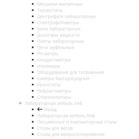
Мешалки магнитные
Термостаты
Центрифуги лабораторные
Спектрофотометры
Бани лабораторные
Дозаторы жидкости
Плиты лабораторные
Печи муфельные
РН-метры
Кондуктометры
Иономеры
Оборудование для титрования
Камеры бактерицидные
Криостаты
Рефрактометры
Стерилизаторы
Лабораторная мебель ЛАБ
Назад
Лабораторная мебель ЛАБ
Письменные и компьютерные столы
Столы для весов
Столы для микроскопирования