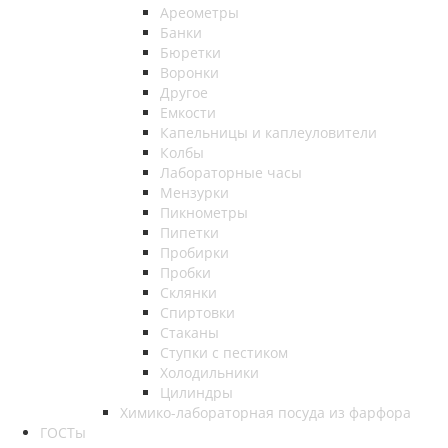
Ареометры
Банки
Бюретки
Воронки
Другое
Емкости
Капельницы и каплеуловители
Колбы
Лабораторные часы
Мензурки
Пикнометры
Пипетки
Пробирки
Пробки
Склянки
Спиртовки
Стаканы
Ступки с пестиком
Холодильники
Цилиндры
Химико-лабораторная посуда из фарфора
ГОСТы