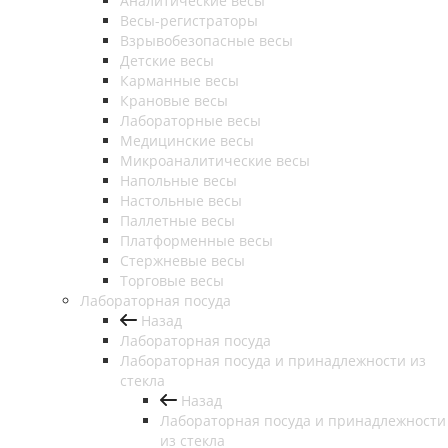
Аналитические весы
Весы-регистраторы
Взрывобезопасные весы
Детские весы
Карманные весы
Крановые весы
Лабораторные весы
Медицинские весы
Микроаналитические весы
Напольные весы
Настольные весы
Паллетные весы
Платформенные весы
Стержневые весы
Торговые весы
Лабораторная посуда
Назад
Лабораторная посуда
Лабораторная посуда и принадлежности из
стекла
Назад
Лабораторная посуда и принадлежности
из стекла