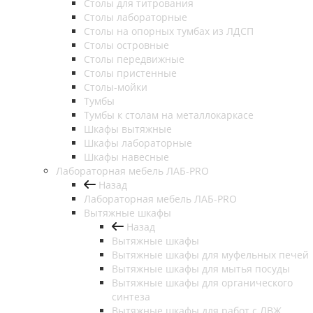
Столы для титрования
Столы лабораторные
Столы на опорных тумбах из ЛДСП
Столы островные
Столы передвижные
Столы пристенные
Столы-мойки
Тумбы
Тумбы к столам на металлокаркасе
Шкафы вытяжные
Шкафы лабораторные
Шкафы навесные
Лабораторная мебель ЛАБ-PRO
Назад
Лабораторная мебель ЛАБ-PRO
Вытяжные шкафы
Назад
Вытяжные шкафы
Вытяжные шкафы для муфельных печей
Вытяжные шкафы для мытья посуды
Вытяжные шкафы для органического
синтеза
Вытяжные шкафы для работ с ЛВЖ