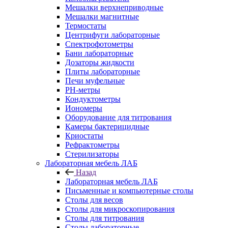
Мешалки верхнеприводные
Мешалки магнитные
Термостаты
Центрифуги лабораторные
Спектрофотометры
Бани лабораторные
Дозаторы жидкости
Плиты лабораторные
Печи муфельные
РН-метры
Кондуктометры
Иономеры
Оборудование для титрования
Камеры бактерицидные
Криостаты
Рефрактометры
Стерилизаторы
Лабораторная мебель ЛАБ
Назад
Лабораторная мебель ЛАБ
Письменные и компьютерные столы
Столы для весов
Столы для микроскопирования
Столы для титрования
Столы лабораторные