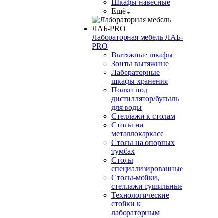
Шкафы навесные
Ещё
Лабораторная мебель ЛАБ-
PRO
Вытяжные шкафы
Зонты вытяжные
Лабораторные
шкафы хранения
Полки под
дистиллятор/бутыль
для воды
Стеллажи к столам
Столы на
металлокаркасе
Столы на опорных
тумбах
Столы
специализированные
Столы-мойки,
стеллажи сушильные
Технологические
стойки к
лабораторным