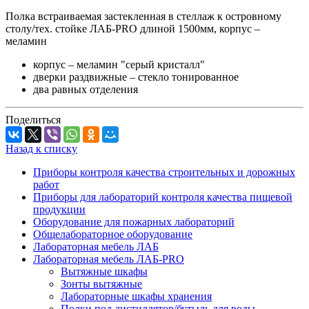
Полка встраиваемая застекленная в стеллаж к островному
столу/тех. стойке ЛАБ-PRO длиной 1500мм, корпус –
меламин
корпус – меламин "серый кристалл"
дверки раздвижные – стекло тонированное
два равных отделения
Поделиться
Назад к списку
Приборы контроля качества строительных и дорожных
работ
Приборы для лабораторий контроля качества пищевой
продукции
Оборудование для пожарных лабораторий
Общелабораторное оборудование
Лабораторная мебель ЛАБ
Лабораторная мебель ЛАБ-PRO
Вытяжные шкафы
Зонты вытяжные
Лабораторные шкафы хранения
Полки под дистиллятор/бутыль для воды