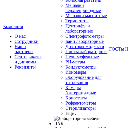
Колбонагреватели
Мешалки
верхнеприводные
Мешалки магнитные
Термостаты
Центрифуги
Компания
лабораторные
О нас
Спектрофотометры
Сотрудники
Бани лабораторные
Наши
Дозаторы жидкости
ГОСТы
Н
партнеры
Плиты лабораторные
Сертификаты
Печи муфельные
и дипломы
РН-метры
Реквизиты
Кондуктометры
Иономеры
Оборудование для
титрования
Камеры
бактерицидные
Криостаты
Рефрактометры
Стерилизаторы
Ещё