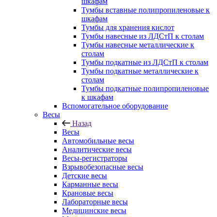
шкафам
Тумбы вставные полипропиленовые к
шкафам
Тумбы для хранения кислот
Тумбы навесные из ЛДСтП к столам
Тумбы навесные металлические к
столам
Тумбы подкатные из ЛДСтП к столам
Тумбы подкатные металлические к
столам
Тумбы подкатные полипропиленовые
к шкафам
Вспомогательное оборудование
Весы
Назад
Весы
Автомобильные весы
Аналитические весы
Весы-регистраторы
Взрывобезопасные весы
Детские весы
Карманные весы
Крановые весы
Лабораторные весы
Медицинские весы