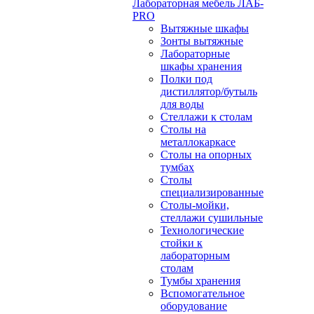
Лабораторная мебель ЛАБ-
PRO
Вытяжные шкафы
Зонты вытяжные
Лабораторные
шкафы хранения
Полки под
дистиллятор/бутыль
для воды
Стеллажи к столам
Столы на
металлокаркасе
Столы на опорных
тумбах
Столы
специализированные
Столы-мойки,
стеллажи сушильные
Технологические
стойки к
лабораторным
столам
Тумбы хранения
Вспомогательное
оборудование