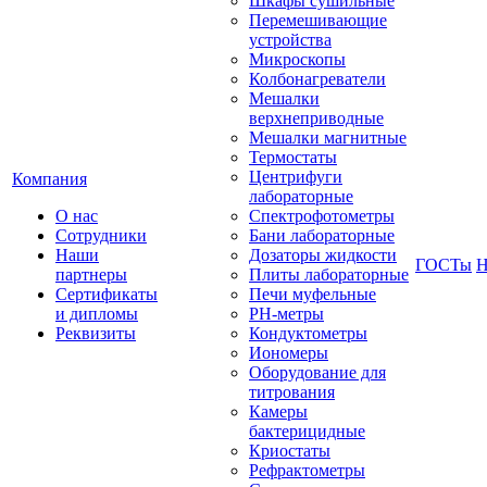
Шкафы сушильные
Перемешивающие
устройства
Микроскопы
Колбонагреватели
Мешалки
верхнеприводные
Мешалки магнитные
Термостаты
Центрифуги
Компания
лабораторные
О нас
Спектрофотометры
Сотрудники
Бани лабораторные
Наши
Дозаторы жидкости
ГОСТы
Н
партнеры
Плиты лабораторные
Сертификаты
Печи муфельные
и дипломы
РН-метры
Реквизиты
Кондуктометры
Иономеры
Оборудование для
титрования
Камеры
бактерицидные
Криостаты
Рефрактометры