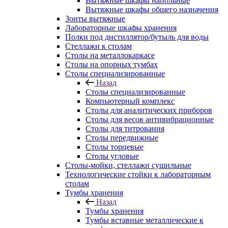
Вытяжные шкафы напольные
Вытяжные шкафы общего назначения
Зонты вытяжные
Лабораторные шкафы хранения
Полки под дистиллятор/бутыль для воды
Стеллажи к столам
Столы на металлокаркасе
Столы на опорных тумбах
Столы специализированные
Назад
Столы специализированные
Компьютерный комплекс
Столы для аналитических приборов
Столы для весов антивибрационные
Столы для титрования
Столы передвижные
Столы торцевые
Столы угловые
Столы-мойки, стеллажи сушильные
Технологические стойки к лабораторным
столам
Тумбы хранения
Назад
Тумбы хранения
Тумбы вставные металлические к