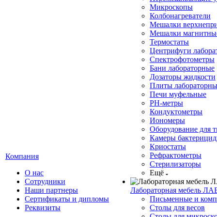
Микроскопы
Колбонагреватели
Мешалки верхнепр
Мешалки магнитны
Термостаты
Центрифуги лабора
Спектрофотометры
Бани лабораторные
Дозаторы жидкости
Плиты лабораторны
Печи муфельные
РН-метры
Кондуктометры
Иономеры
Оборудование для 
Камеры бактерици
Криостаты
Рефрактометры
Компания
Стерилизаторы
О нас
Ещё
Сотрудники
Наши партнеры
Лабораторная мебель ЛА
Сертификаты и дипломы
Письменные и комп
Реквизиты
Столы для весов
Столы для микроск