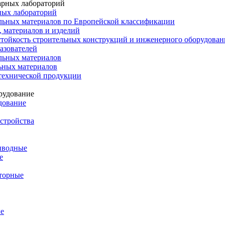
ных лабораторий
льных материалов по Европейской классификации
 материалов и изделий
тойкость строительных конструкций и инженерного оборудован
азователей
льных материалов
ьных материалов
технической продукции
дование
стройства
иводные
е
торные
е