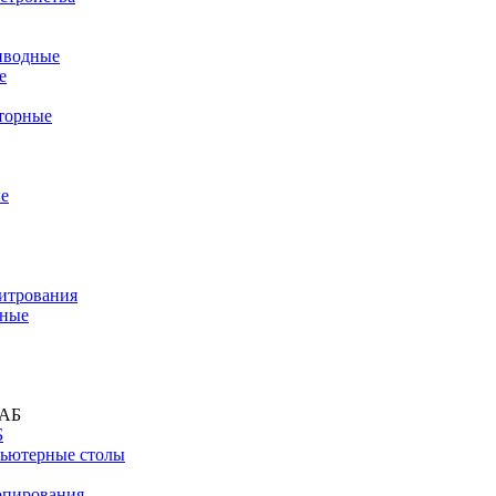
иводные
е
торные
е
титрования
дные
Б
ьютерные столы
опирования