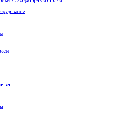
ойки к лабораторным столам
борудование
сы
ы
весы
е весы
сы