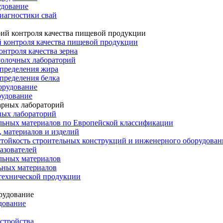
удование
иагностики свай
 контроля качества пищевой продукции
онтроля качества зерна
молочных лабораторий
определения жира
пределения белка
орудование
рудование
ных лабораторий
льных материалов по Европейской классификации
 материалов и изделий
тойкость строительных конструкций и инженерного оборудован
азователей
льных материалов
ьных материалов
технической продукции
дование
стройства