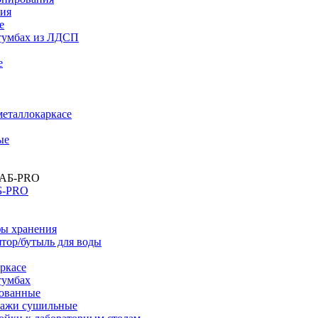
ния
е
тумбах из ЛДСП
е
металлокаркасе
ые
Б-PRO
ы хранения
тор/бутыль для воды
ркасе
тумбах
ованные
лажи сушильные