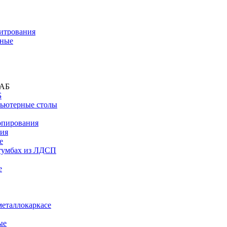
титрования
дные
Б
ьютерные столы
опирования
ния
е
тумбах из ЛДСП
е
металлокаркасе
ые