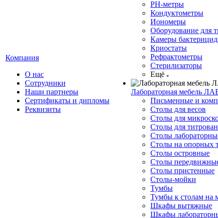
РН-метры
Кондуктометры
Иономеры
Оборудование для 
Камеры бактерици
Криостаты
Рефрактометры
Компания
Стерилизаторы
О нас
Ещё
Сотрудники
Наши партнеры
Лабораторная мебель ЛА
Сертификаты и дипломы
Письменные и комп
Реквизиты
Столы для весов
Столы для микроск
Столы для титрова
Столы лабораторны
Столы на опорных 
Столы островные
Столы передвижны
Столы пристенные
Столы-мойки
Тумбы
Тумбы к столам на 
Шкафы вытяжные
Шкафы лабораторн