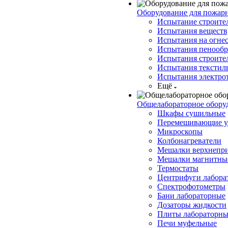
Оборудование для пожар
Испытание строите
Испытания веществ,
Испытания на огнес
Испытания пенообр
Испытания строите
Испытания текстил
Испытания электро
Ещё
Общелабораторное обору
Шкафы сушильные
Перемешивающие у
Микроскопы
Колбонагреватели
Мешалки верхнепр
Мешалки магнитны
Термостаты
Центрифуги лабора
Спектрофотометры
Бани лабораторные
Дозаторы жидкости
Плиты лабораторны
Печи муфельные