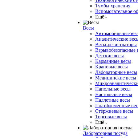
Технологические ст
Тумбы хранения
Вспомогательное о
Ещё
Весы
Автомобильные ве
Аналитические вес
Весы-регистраторы
Взрывобезопасные 
Детские весы
Карманные весы
Крановые весы
Лабораторные весы
Медицинские весы
Микроаналитически
Напольные весы
Настольные весы
Паллетные весы
Платформенные ве
Стержневые весы
Торговые весы
Ещё
Лабораторная посуда