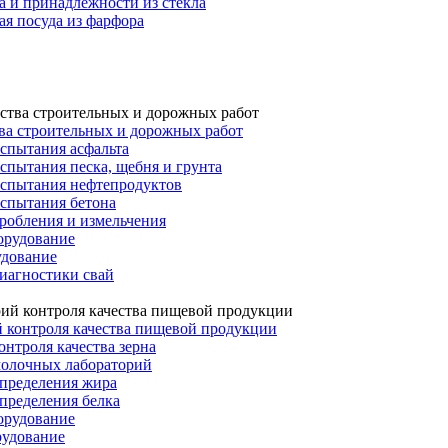
а и принадлежности из стекла
я посуда из фарфора
ва строительных и дорожных работ
спытания асфальта
спытания песка, щебня и грунта
испытания нефтепродуктов
испытания бетона
робления и измельчения
орудование
удование
иагностики свай
 контроля качества пищевой продукции
онтроля качества зерна
молочных лабораторий
определения жира
пределения белка
орудование
рудование