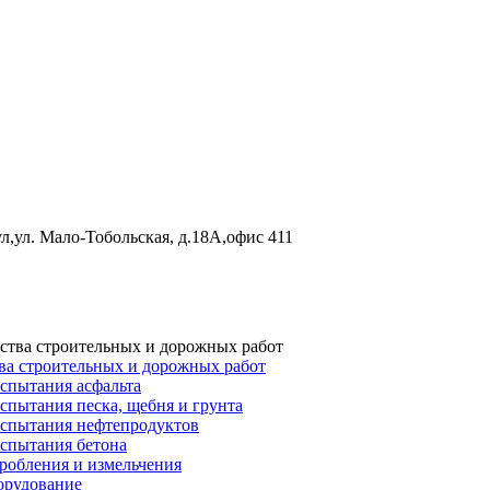
л,ул. Мало-Тобольская, д.18А,офис 411
ва строительных и дорожных работ
спытания асфальта
спытания песка, щебня и грунта
испытания нефтепродуктов
испытания бетона
робления и измельчения
орудование