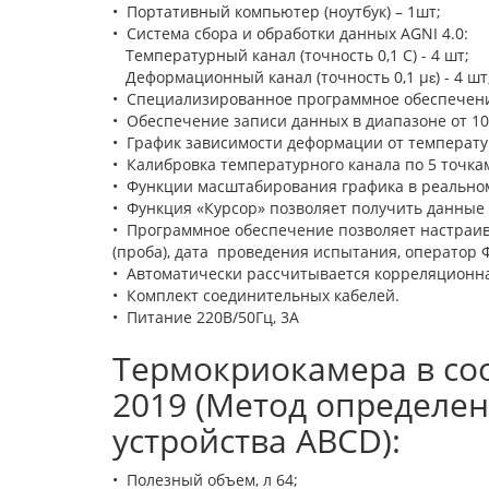
• Портативный компьютер (ноутбук) – 1шт;
• Система сбора и обработки данных AGNI 4.0:
Температурный канал (точность 0,1 С) - 4 шт;
Деформационный канал (точность 0,1 µɛ) - 4 шт
• Специализированное программное обеспечени
• Обеспечение записи данных в диапазоне от 10 Г
• График зависимости деформации от температу
• Калибровка температурного канала по 5 точка
• Функции масштабирования графика в реально
• Функция «Курсор» позволяет получить данные 
• Программное обеспечение позволяет настраив
(проба), дата проведения испытания, оператор Ф
• Автоматически рассчитывается корреляционна
• Комплект соединительных кабелей.
• Питание 220В/50Гц, 3А
Термокриокамера в соо
2019 (Метод определе
устройства ABCD):
• Полезный объем, л 64;