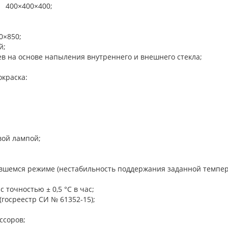
м 400×400×400;
0×850;
й;
ев на основе напыления внутреннего и внешнего стекла;
окраска:
вой лампой;
вшемся режиме (нестабильность поддержания заданной темпер
 точностью ± 0,5 °C в час;
(госреестр СИ № 61352-15);
ссоров;