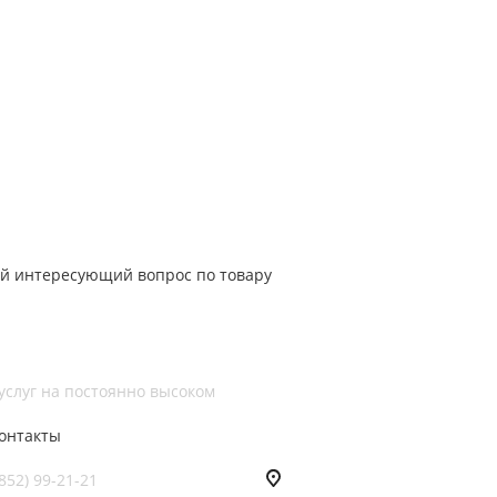
й интересующий вопрос по товару
и услуг на постоянно высоком
онтакты
852) 99-21-21