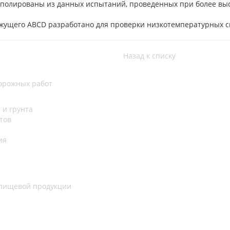
аполированы из данных испытаний, проведенных при более вы
яжущего ABCD разработано для проверки низкотемпературных 
Назад к списку
дорожных работ
 и грунта
тов
ия
 пищевой продукции