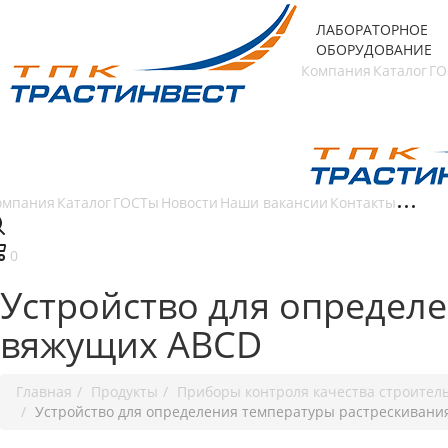
ЛАБОРАТОРНОЕ
ОБОРУДОВАНИЕ
Компания
Каталог
ГО
омпания
Каталог
ГОСТы
Новости
Наши вакансии
Контакты
0
Устройство для определ
вяжущих ABCD
Главная
Продукты
Приборы контроля качества строител
Устройство для определения температуры растрескиван