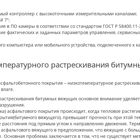
емый контроллер с высокоточными измерительными каналами;
й 7";
 в ПО камеры в соответствии со стандартом ГОСТ Р 58400.11-
ние фактических и заданных параметров управления, сервисны
о компьютера или мобильного устройства, подключенного к каме
мпературного растрескивания битумн
сфальтобетонного покрытия – низкотемпературное растрескива
 влаге.
растрескивания битумных вяжущих основное внимание уделяет
разрушения.
ка) асфальтового покрытия происходит, когда тепловое растя
рытия(битумного вяжущего), превышает прочность при этой т
 расстояния под прямым углом к направлению движения. Тер
 асфальтового вяжущего в предположении, что вяжущие с больш
. Основная проблема заключается в том, что не существует ме