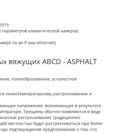
2019.
х параметров климатической камеры);
ре по wi-fi или ethernet);
ых вяжущих ABCD - ASPHALT
ние, колееобразование, усталостное
ся низкотемпературному растрескиванию и
гивающее напряжение, возникающее в результате
емпературе. Трещины обычно появляются в виде
мическое растрескивание традиционно
ей жесткостью будут растрескиваться при более
тода подтверждения предположения о том, что