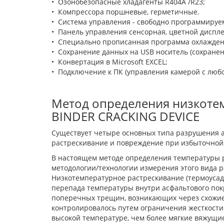
• Озонобезопасные хладагенты R404A /R23;
• Компрессора поршневые, герметичные.
• Система управления - свободно программиру
• Панель управления сенсорная, цветной диспле
• Специально прописанная программа охлаждения
• Сохранение данных на USB носитель (сохране
• Конвертация в Microsoft EXCEL;
• Подключение к ПК (управления камерой с любог
Метод определения низкоте
BINDER CRACKING DEVICE
Существует четыре основных типа разрушения а
растрескивание и повреждение при избыточной
В настоящем методе определения температуры 
методологии/технологии измерения этого вида 
Низкотемпературное растрескивание (термоусад
перепада температуры внутри асфальтового пок
поперечных трещин, возникающих через схожие
контролировалось путем ограничения жесткости
высокой температуре, чем более мягкие вяжущие