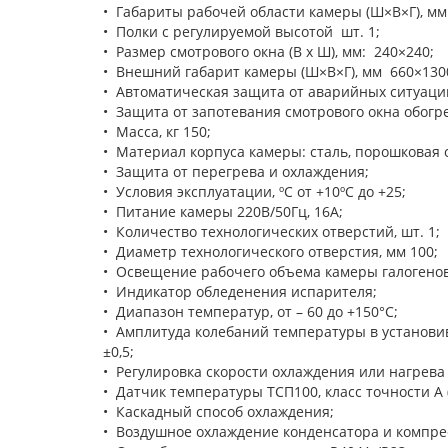
• Габариты рабочей области камеры (Ш×В×Г), м
• Полки с регулируемой высотой шт. 1;
• Размер смотрового окна (В x Ш), мм: 240×240;
• Внешний габарит камеры (Ш×В×Г), мм 660×130
• Автоматическая защита от аварийных ситуаци
• Защита от запотевания смотрового окна обогр
• Масса, кг 150;
• Материал корпуса камеры: сталь, порошковая 
• Защита от перегрева и охлаждения;
• Условия эксплуатации, ºС от +10ºС до +25;
• Питание камеры 220В/50Гц, 16А;
• Количество технологических отверстий, шт. 1;
• Диаметр технологического отверстия, мм 100;
• Освещение рабочего объема камеры галогено
• Индикатор обледенения испарителя;
• Диапазон температур, от – 60 до +150°С;
• Амплитуда колебаний температуры в установи
±0,5;
• Регулировка скорости охлаждения или нагрева с
• Датчик температуры ТСП100, класс точности А 
• Каскадный способ охлаждения;
• Воздушное охлаждение конденсатора и компре