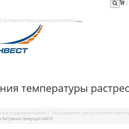
0
СТы
Новости
Наши вакансии
Контакты
ения температуры растре
ьных и дорожных работ
Оборудование для испытания нефтеп
ия битумных вяжущих ABCD