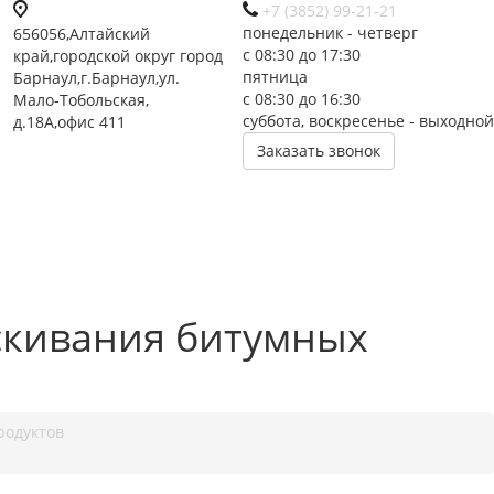
+7 (3852) 99-21-21
понедельник - четверг
656056,Алтайский
с 08:30 до 17:30
край,городской округ город
пятница
Барнаул,г.Барнаул,ул.
с 08:30 до 16:30
Мало-Тобольская,
суббота, воскресенье - выходной
д.18А,офис 411
Заказать звонок
скивания битумных
родуктов