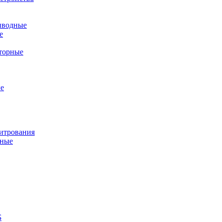
иводные
е
торные
е
титрования
дные
Б