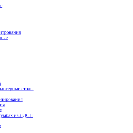
е
титрования
дные
Б
ьютерные столы
опирования
ния
е
тумбах из ЛДСП
е