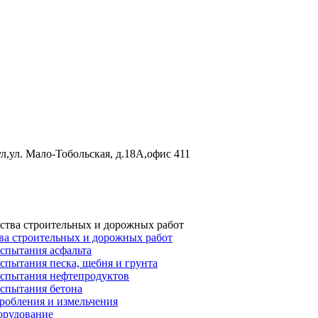
л,ул. Мало-Тобольская, д.18А,офис 411
ва строительных и дорожных работ
спытания асфальта
спытания песка, щебня и грунта
испытания нефтепродуктов
испытания бетона
робления и измельчения
орудование