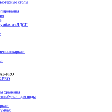
ьютерные столы
опирования
ния
е
тумбах из ЛДСП
е
металлокаркасе
ые
Б-PRO
ы хранения
тор/бутыль для воды
ркасе
тумбах