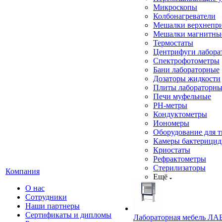
Микроскопы
Колбонагреватели
Мешалки верхнепр
Мешалки магнитны
Термостаты
Центрифуги лабора
Спектрофотометры
Бани лабораторные
Дозаторы жидкости
Плиты лабораторны
Печи муфельные
РН-метры
Кондуктометры
Иономеры
Оборудование для 
Камеры бактерици
Криостаты
Рефрактометры
Стерилизаторы
Компания
Ещё
О нас
Сотрудники
Наши партнеры
Сертификаты и дипломы
Лабораторная мебель ЛА