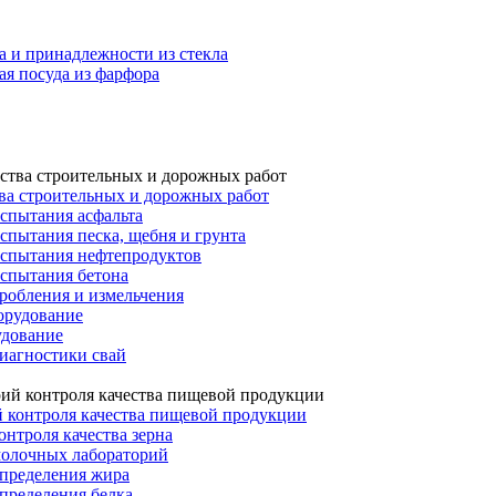
а и принадлежности из стекла
я посуда из фарфора
ва строительных и дорожных работ
спытания асфальта
спытания песка, щебня и грунта
испытания нефтепродуктов
испытания бетона
робления и измельчения
орудование
удование
иагностики свай
 контроля качества пищевой продукции
онтроля качества зерна
молочных лабораторий
определения жира
пределения белка