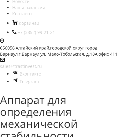
Новости
Наши вакансии
Контакты
Корзина
0
+7 (3852) 99-21-21
656056,Алтайский край,городской округ город
Барнаул,г.Барнаул,ул. Мало-Тобольская, д.18А,офис 411
sales@trastinvest.ru
Вконтакте
Telegram
Аппарат для
определения
механической
стабильности