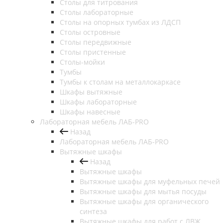
Столы для титрования
Столы лабораторные
Столы на опорных тумбах из ЛДСП
Столы островные
Столы передвижные
Столы пристенные
Столы-мойки
Тумбы
Тумбы к столам на металлокаркасе
Шкафы вытяжные
Шкафы лабораторные
Шкафы навесные
Лабораторная мебель ЛАБ-PRO
Назад
Лабораторная мебель ЛАБ-PRO
Вытяжные шкафы
Назад
Вытяжные шкафы
Вытяжные шкафы для муфельных печей
Вытяжные шкафы для мытья посуды
Вытяжные шкафы для органического
синтеза
Вытяжные шкафы для работ с ЛВЖ