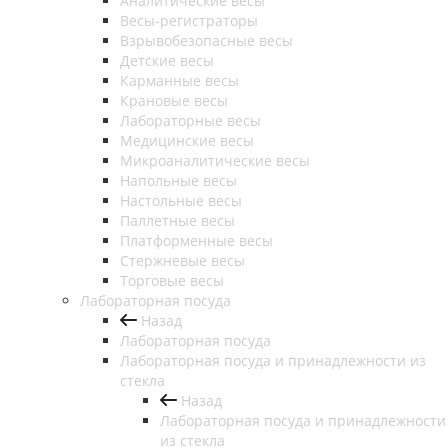
Аналитические весы
Весы-регистраторы
Взрывобезопасные весы
Детские весы
Карманные весы
Крановые весы
Лабораторные весы
Медицинские весы
Микроаналитические весы
Напольные весы
Настольные весы
Паллетные весы
Платформенные весы
Стержневые весы
Торговые весы
Лабораторная посуда
Назад
Лабораторная посуда
Лабораторная посуда и принадлежности из
стекла
Назад
Лабораторная посуда и принадлежности
из стекла