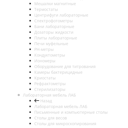
Мешалки магнитные
Термостаты
Центрифуги лабораторные
Спектрофотометры
Бани лабораторные
Дозаторы жидкости
Плиты лабораторные
Печи муфельные
РН-метры
Кондуктометры
Иономеры
Оборудование для титрования
Камеры бактерицидные
Криостаты
Рефрактометры
Стерилизаторы
Лабораторная мебель ЛАБ
Назад
Лабораторная мебель ЛАБ
Письменные и компьютерные столы
Столы для весов
Столы для микроскопирования