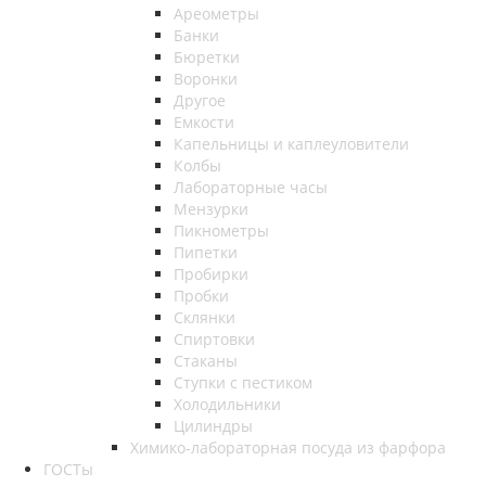
Ареометры
Банки
Бюретки
Воронки
Другое
Емкости
Капельницы и каплеуловители
Колбы
Лабораторные часы
Мензурки
Пикнометры
Пипетки
Пробирки
Пробки
Склянки
Спиртовки
Стаканы
Ступки с пестиком
Холодильники
Цилиндры
Химико-лабораторная посуда из фарфора
ГОСТы