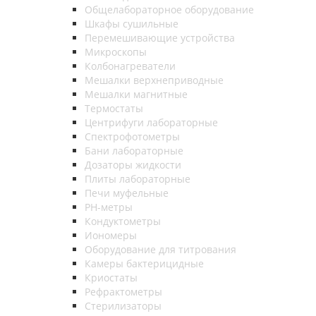
Общелабораторное оборудование
Шкафы сушильные
Перемешивающие устройства
Микроскопы
Колбонагреватели
Мешалки верхнеприводные
Мешалки магнитные
Термостаты
Центрифуги лабораторные
Спектрофотометры
Бани лабораторные
Дозаторы жидкости
Плиты лабораторные
Печи муфельные
РН-метры
Кондуктометры
Иономеры
Оборудование для титрования
Камеры бактерицидные
Криостаты
Рефрактометры
Стерилизаторы