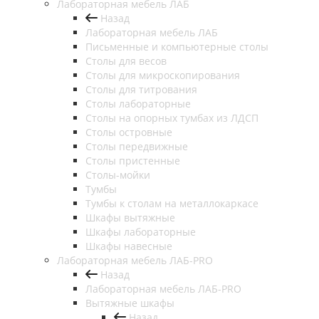
Лабораторная мебель ЛАБ
Назад
Лабораторная мебель ЛАБ
Письменные и компьютерные столы
Столы для весов
Столы для микроскопирования
Столы для титрования
Столы лабораторные
Столы на опорных тумбах из ЛДСП
Столы островные
Столы передвижные
Столы пристенные
Столы-мойки
Тумбы
Тумбы к столам на металлокаркасе
Шкафы вытяжные
Шкафы лабораторные
Шкафы навесные
Лабораторная мебель ЛАБ-PRO
Назад
Лабораторная мебель ЛАБ-PRO
Вытяжные шкафы
Назад