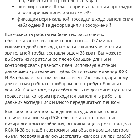
геодезических и строительных задач;
нивелирование III класса при выполнении прокладки
и расширения нивелирных сетей;
фиксация вертикальной просадки в ходе выполнения
наблюдений за деформациями сооружений.
Возможность работы на больших расстояниях
обеспечивается высокой точностью — ±0,7 мм на
километр двойного хода, и значительном увеличении
зрительной трубы, составляющем 38 крат. Вы можете
выбрать измерительное плечо большой длины и
контролировать равность плеч, используя нитяной
дальномер зрительной трубы. Оптический нивелир RGK
N-38 обладает малым весом — всего 2 кг, благодаря чему
длительная работа с прибором не потребует больших
усилий. Кроме того, эту особенность по достоинству оценят
геодезисты, которым приходится выполнять работы в
дальних экспедициях и много передвигаться пешком.
Быстрое первичное наведение на удаленные точки
оптический нивелир RGK обеспечивает с помощью
визирного приспособления, выполняющего роль прицела.
RGK N-38 оснащён светосильным объективом диаметром
46 мм, позволяющим осуществлять измерения при слабой