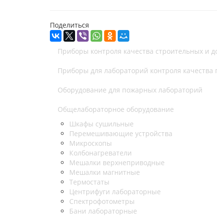
Поделиться
Приборы контроля качества строительных и 
Приборы для лабораторий контроля качества
Оборудование для пожарных лабораторий
Общелабораторное оборудование
Шкафы сушильные
Перемешивающие устройства
Микроскопы
Колбонагреватели
Мешалки верхнеприводные
Мешалки магнитные
Термостаты
Центрифуги лабораторные
Спектрофотометры
Бани лабораторные