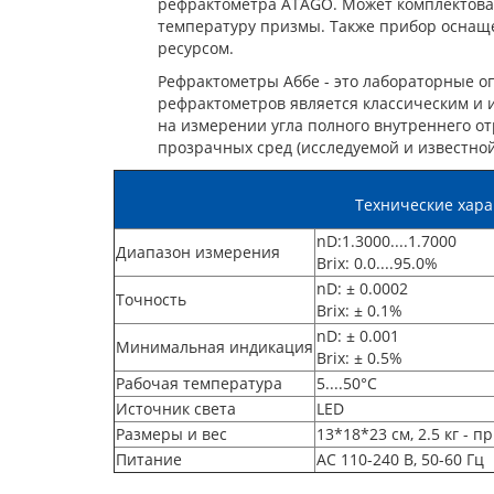
рефрактометра ATAGO. Может комплектова
температуру призмы. Также прибор оснаще
ресурсом.
Рефрактометры Аббе - это лабораторные 
рефрактометров является классическим и и
на измерении угла полного внутреннего о
прозрачных сред (исследуемой и известно
Технические хара
nD:1.3000....1.7000
Диапазон измерения
Brix: 0.0....95.0%
nD: ± 0.0002
Точность
Brix: ± 0.1%
nD: ± 0.001
Минимальная индикация
Brix: ± 0.5%
Рабочая температура
5....50°C
Источник света
LED
Размеры и вес
13*18*23 см, 2.5 кг - п
Питание
AC 110-240 В, 50-60 Гц