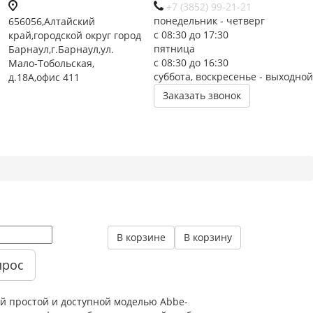
+7 (3852) 99-21-21
понедельник - четверг
656056,Алтайский
с 08:30 до 17:30
край,городской округ город
пятница
Барнаул,г.Барнаул,ул.
с 08:30 до 16:30
Мало-Тобольская,
суббота, воскресенье - выходной
д.18А,офис 411
Заказать звонок
В корзине
В корзину
прос
ой простой и доступной моделью Abbe-