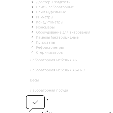
Дозаторы жидкости
Плиты лабораторные
Печи муфельные
РН-метры
Кондуктометры
Иономеры
Оборудование для титрования
Камеры бактерицидные
Криостаты
Рефрактометры
Стерилизаторы
Лабораторная мебель ЛАБ
Лабораторная мебель ЛАБ-PRO
Весы
Лабораторная посуда