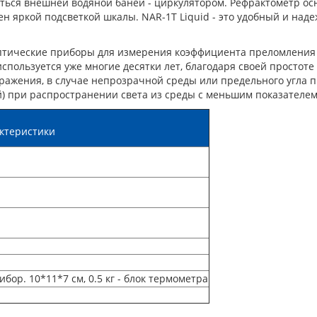
ться внешней водяной баней - циркулятором. Рефрактометр о
н яркой подсветкой шкалы. NAR-1T Liquid - это удобный и над
оптические приборы для измерения коэффициента преломления
спользуется уже многие десятки лет, благодаря своей простоте
тражения, в случае непрозрачной среды или предельного угла 
й) при распространении света из среды с меньшим показателем
ктеристики
рибор. 10*11*7 см, 0.5 кг - блок термометра