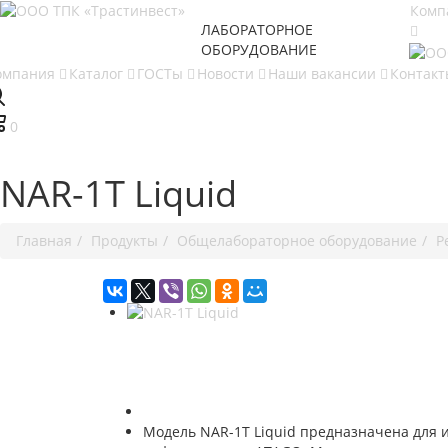
Комп
ЛАБОРАТОРНОЕ
ОБОРУДОВАНИЕ
омпания
Каталог
ГОСТы
Новости
Наши вакансии
Контак
0
NAR-1T Liquid
Главная
Продукты
Общелабораторное оборудование
Р
Модель NAR-1T Liquid предназначена для 