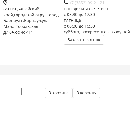
+7 (3852) 99-21-21
понедельник - четверг
656056,Алтайский
с 08:30 до 17:30
край,городской округ город
пятница
Барнаул,г.Барнаул,ул.
с 08:30 до 16:30
Мало-Тобольская,
суббота, воскресенье - выходной
д.18А,офис 411
Заказать звонок
В корзине
В корзину