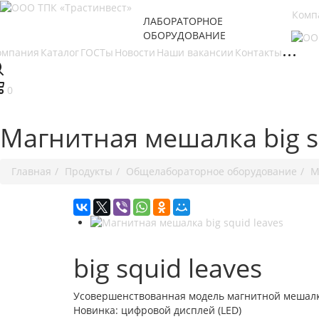
Комп
ЛАБОРАТОРНОЕ
ОБОРУДОВАНИЕ
омпания
Каталог
ГОСТы
Новости
Наши вакансии
Контакты
0
Магнитная мешалка big s
Главная
Продукты
Общелабораторное оборудование
М
big squid leaves
Усовершенствованная модель магнитной мешалк
Новинка: цифровой дисплей (LED)