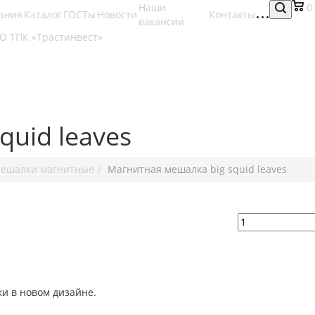
Наши
0
ания
Каталог
ГОСТы
Новости
Контакты
вакансии
quid leaves
ешалки магнитные
Магнитная мешалка big squid leaves
и в новом дизайне.