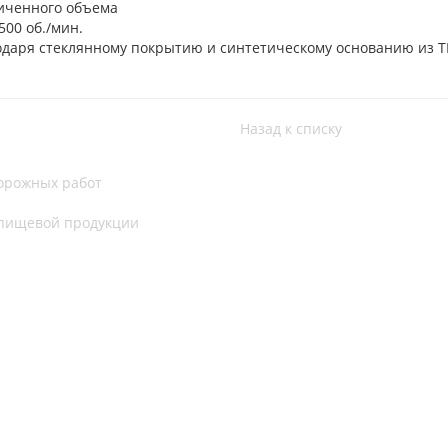
личенного объема
500 об./мин.
одаря стеклянному покрытию и синтетическому основанию из T
Назад к списку
дорожных работ
 пищевой продукции