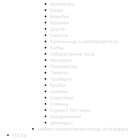
Ареометры
Банки
Бюретки
Воронки
Другое
Емкости
Капельницы и каплеуловители
Колбы
Лабораторные часы
Мензурки
Пикнометры
Пипетки
Пробирки
Пробки
Склянки
Спиртовки
Стаканы
Ступки с пестиком
Холодильники
Цилиндры
Химико-лабораторная посуда из фарфора
ГОСТы