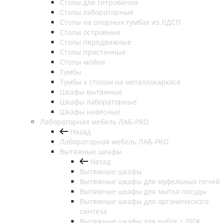
Столы для титрования
Столы лабораторные
Столы на опорных тумбах из ЛДСП
Столы островные
Столы передвижные
Столы пристенные
Столы-мойки
Тумбы
Тумбы к столам на металлокаркасе
Шкафы вытяжные
Шкафы лабораторные
Шкафы навесные
Лабораторная мебель ЛАБ-PRO
Назад
Лабораторная мебель ЛАБ-PRO
Вытяжные шкафы
Назад
Вытяжные шкафы
Вытяжные шкафы для муфельных печей
Вытяжные шкафы для мытья посуды
Вытяжные шкафы для органического
синтеза
Вытяжные шкафы для работ с ЛВЖ