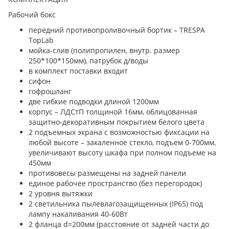
Рабочий бокс
передний противопроливочный бортик – TRESPA
TopLab
мойка-слив (полипропилен, внутр. размер
250*100*150мм), патрубок д/воды
в комплект поставки входит
сифон
гофрошланг
две гибкие подводки длиной 1200мм
корпус – ЛДСтП толщиной 16мм, облицованная
защитно-декоративным покрытием белого цвета
2 подъемных экрана с возможностью фиксации на
любой высоте – закаленное стекло, подъем 0-700мм,
увеличивают высоту шкафа при полном подъеме на
450мм
противовесы размещены на задней панели
единое рабочее пространство (без перегородок)
2 уровня вытяжки
2 светильника пылевлагозащищенных (IP65) под
лампу накаливания 40-60Вт
2 фланца d=200мм (расстояние от задней части до