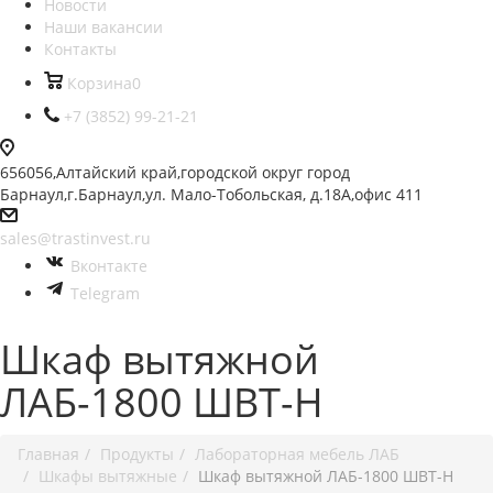
Новости
Наши вакансии
Контакты
Корзина
0
+7 (3852) 99-21-21
656056,Алтайский край,городской округ город
Барнаул,г.Барнаул,ул. Мало-Тобольская, д.18А,офис 411
sales@trastinvest.ru
Вконтакте
Telegram
Шкаф вытяжной
ЛАБ-1800 ШВТ-Н
Главная
Продукты
Лабораторная мебель ЛАБ
Шкафы вытяжные
Шкаф вытяжной ЛАБ-1800 ШВТ-Н