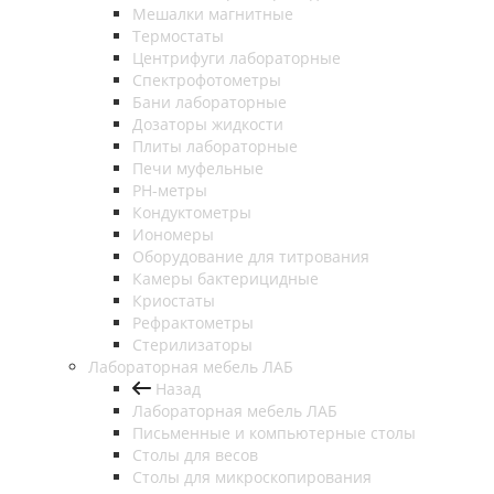
Мешалки магнитные
Термостаты
Центрифуги лабораторные
Спектрофотометры
Бани лабораторные
Дозаторы жидкости
Плиты лабораторные
Печи муфельные
РН-метры
Кондуктометры
Иономеры
Оборудование для титрования
Камеры бактерицидные
Криостаты
Рефрактометры
Стерилизаторы
Лабораторная мебель ЛАБ
Назад
Лабораторная мебель ЛАБ
Письменные и компьютерные столы
Столы для весов
Столы для микроскопирования