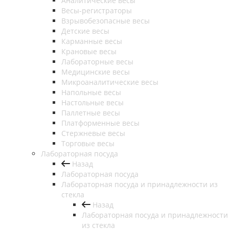
Аналитические весы
Весы-регистраторы
Взрывобезопасные весы
Детские весы
Карманные весы
Крановые весы
Лабораторные весы
Медицинские весы
Микроаналитические весы
Напольные весы
Настольные весы
Паллетные весы
Платформенные весы
Стержневые весы
Торговые весы
Лабораторная посуда
Назад
Лабораторная посуда
Лабораторная посуда и принадлежности из
стекла
Назад
Лабораторная посуда и принадлежности
из стекла